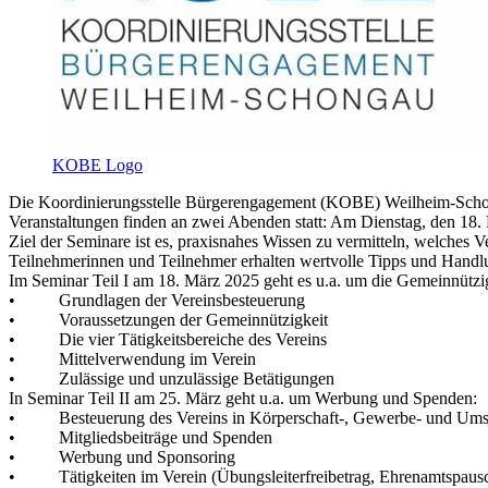
KOBE Logo
Die Koordinierungsstelle Bürgerengagement (KOBE) Weilheim-Schonga
Veranstaltungen finden an zwei Abenden statt: Am Dienstag, den 18. 
Ziel der Seminare ist es, praxisnahes Wissen zu vermitteln, welches V
Teilnehmerinnen und Teilnehmer erhalten wertvolle Tipps und Handlun
Im Seminar Teil I am 18. März 2025 geht es u.a. um die Gemeinnützig
• Grundlagen der Vereinsbesteuerung
• Voraussetzungen der Gemeinnützigkeit
• Die vier Tätigkeitsbereiche des Vereins
• Mittelverwendung im Verein
• Zulässige und unzulässige Betätigungen
In Seminar Teil II am 25. März geht u.a. um Werbung und Spenden:
• Besteuerung des Vereins in Körperschaft-, Gewerbe- und Umsa
• Mitgliedsbeiträge und Spenden
• Werbung und Sponsoring
• Tätigkeiten im Verein (Übungsleiterfreibetrag, Ehrenamtspausc