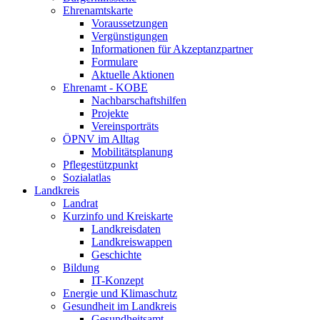
Ehrenamtskarte
Voraussetzungen
Vergünstigungen
Informationen für Akzeptanzpartner
Formulare
Aktuelle Aktionen
Ehrenamt - KOBE
Nachbarschaftshilfen
Projekte
Vereinsporträts
ÖPNV im Alltag
Mobilitätsplanung
Pflegestützpunkt
Sozialatlas
Landkreis
Landrat
Kurzinfo und Kreiskarte
Landkreisdaten
Landkreiswappen
Geschichte
Bildung
IT-Konzept
Energie und Klimaschutz
Gesundheit im Landkreis
Gesundheitsamt