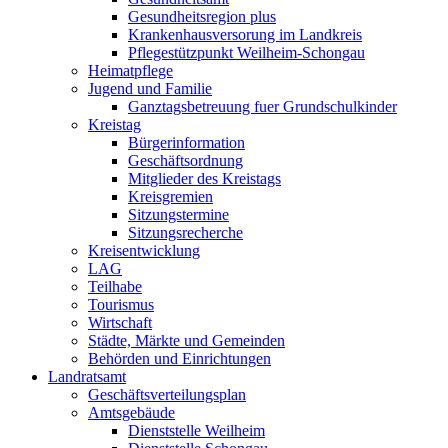
Gesundheitsregion plus
Krankenhausversorung im Landkreis
Pflegestützpunkt Weilheim-Schongau
Heimatpflege
Jugend und Familie
Ganztagsbetreuung fuer Grundschulkinder
Kreistag
Bürgerinformation
Geschäftsordnung
Mitglieder des Kreistags
Kreisgremien
Sitzungstermine
Sitzungsrecherche
Kreisentwicklung
LAG
Teilhabe
Tourismus
Wirtschaft
Städte, Märkte und Gemeinden
Behörden und Einrichtungen
Landratsamt
Geschäftsverteilungsplan
Amtsgebäude
Dienststelle Weilheim