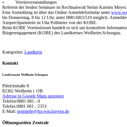
• Vereinsveranstaltungen
Referent der beiden Seminare ist Rechtsanwalt Stefan Karsten Meyer.
Eine Anmeldung ist über das Online Anmeldeformular unter
www.weil
bis Donnerstag, 8 bis 12 Uhr, unter 0881/6811519 möglich. Anmeldesch
Ansprechpartnerin ist Utta Pollmeier von der KOBE.
Beim KOBE Vereinsforum handelt es sich um kostenfreie Informations
Bürgerengagement (KOBE) des Landkreises Weilheim-Schongau.
Kategorien:
Landkreis
Kontakt
Landratsamt Weilheim-Schongau
Pütrichstraße 8
82362
Weilheim i. OB
Adresse in Google Maps anzeigen
Telefon:
0881 681 - 0
Telefax:
0881 681 - 2353
E-Mail:
poststelle@lra-wm.bayern.de
Öffnungszeiten Zentrale