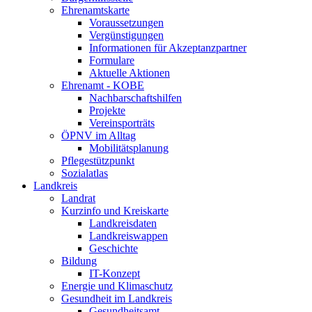
Ehrenamtskarte
Voraussetzungen
Vergünstigungen
Informationen für Akzeptanzpartner
Formulare
Aktuelle Aktionen
Ehrenamt - KOBE
Nachbarschaftshilfen
Projekte
Vereinsporträts
ÖPNV im Alltag
Mobilitätsplanung
Pflegestützpunkt
Sozialatlas
Landkreis
Landrat
Kurzinfo und Kreiskarte
Landkreisdaten
Landkreiswappen
Geschichte
Bildung
IT-Konzept
Energie und Klimaschutz
Gesundheit im Landkreis
Gesundheitsamt