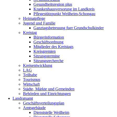
Gesundheitsregion plus
Krankenhausversorung im Landkreis
Pflegestützpunkt Weilheim-Schongau
Heimatpflege
Jugend und Familie
Ganztagsbetreuung fuer Grundschulkinder
Kreistag
Bürgerinformation
Geschäftsordnung
Mitglieder des Kreistags
Kreisgremien
Sitzungstermine
Sitzungsrecherche
Kreisentwicklung
LAG
Teilhabe
Tourismus
Wirtschaft
Städte, Märkte und Gemeinden
Behörden und Einrichtungen
Landratsamt
Geschäftsverteilungsplan
Amtsgebäude
Dienststelle Weilheim