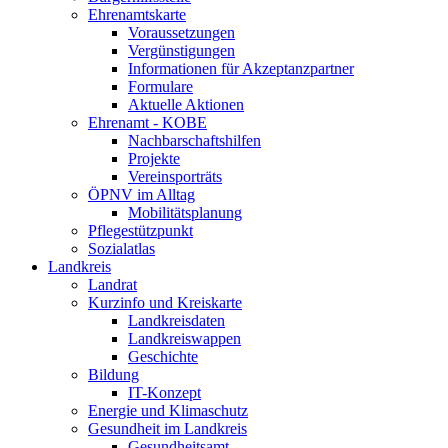
Ehrenamtskarte
Voraussetzungen
Vergünstigungen
Informationen für Akzeptanzpartner
Formulare
Aktuelle Aktionen
Ehrenamt - KOBE
Nachbarschaftshilfen
Projekte
Vereinsporträts
ÖPNV im Alltag
Mobilitätsplanung
Pflegestützpunkt
Sozialatlas
Landkreis
Landrat
Kurzinfo und Kreiskarte
Landkreisdaten
Landkreiswappen
Geschichte
Bildung
IT-Konzept
Energie und Klimaschutz
Gesundheit im Landkreis
Gesundheitsamt