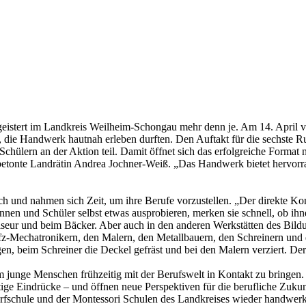
eistert im Landkreis Weilheim-Schongau mehr denn je. Am 14. April v
er, die Handwerk hautnah erleben durften. Den Auftakt für die sechst
ülern an der Aktion teil. Damit öffnet sich das erfolgreiche Format nun
etonte Landrätin Andrea Jochner-Weiß. „Das Handwerk bietet hervorra
und nahmen sich Zeit, um ihre Berufe vorzustellen. „Der direkte Konta
n und Schüler selbst etwas ausprobieren, merken sie schnell, ob ihnen 
iseur und beim Bäcker. Aber auch in den anderen Werkstätten des Bil
fz-Mechatronikern, den Malern, den Metallbauern, den Schreinern und
n, beim Schreiner die Deckel gefräst und bei den Malern verziert. De
m junge Menschen frühzeitig mit der Berufswelt in Kontakt zu bringen.
ige Eindrücke – und öffnen neue Perspektiven für die berufliche Zuku
orfschule und der Montessori Schulen des Landkreises wieder handwerk