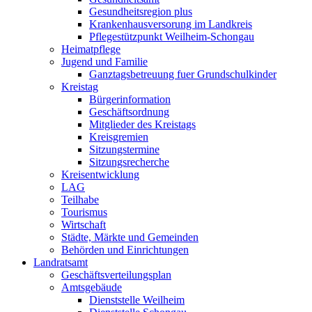
Gesundheitsregion plus
Krankenhausversorung im Landkreis
Pflegestützpunkt Weilheim-Schongau
Heimatpflege
Jugend und Familie
Ganztagsbetreuung fuer Grundschulkinder
Kreistag
Bürgerinformation
Geschäftsordnung
Mitglieder des Kreistags
Kreisgremien
Sitzungstermine
Sitzungsrecherche
Kreisentwicklung
LAG
Teilhabe
Tourismus
Wirtschaft
Städte, Märkte und Gemeinden
Behörden und Einrichtungen
Landratsamt
Geschäftsverteilungsplan
Amtsgebäude
Dienststelle Weilheim