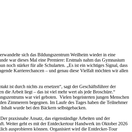
erwandelte sich das Bildungszentrum Weilheim wieder in eine
e Runde war dieses Mal eine Premiere: Erstmals nahm das Gymnasium
 noch stärker für alle Schularten. „Es ist ein wichtiges Signal, dass
gende Karrierechancen – und genau diese Vielfalt möchten wir allen
kt ist durch nichts zu ersetzen“, sagt der Geschäftsführer der
die Arbeit liegt – das ist viel mehr wert als jede Broschüre.“
dungszentrums war viel geboten. Vielen begeisterten jungen Menschen
 den Zimmerern begegnen. Im Laufe des Tages haben die Teilnehmer
r Inhalt wurde bei den Bäckern selbstgebacken.
 Der praxisnahe Ansatz, das eigenständige Arbeiten und der
nft. Weiter geht es mit der Entdeckertour Handwerk im Oktober 2026
lich ausprobieren können. Organisiert wird die Entdecker-Tour