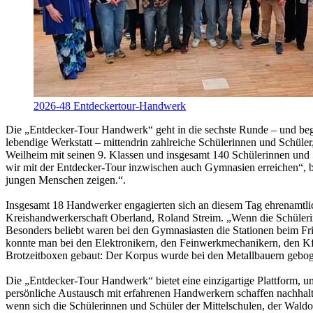
2026-48 Entdeckertour-Handwerk
Die „Entdecker-Tour Handwerk“ geht in die sechste Runde – und beg
lebendige Werkstatt – mittendrin zahlreiche Schülerinnen und Schül
Weilheim mit seinen 9. Klassen und insgesamt 140 Schülerinnen und Sch
wir mit der Entdecker-Tour inzwischen auch Gymnasien erreichen“, b
jungen Menschen zeigen.“.
Insgesamt 18 Handwerker engagierten sich an diesem Tag ehrenamtlich 
Kreishandwerkerschaft Oberland, Roland Streim. „Wenn die Schülerinne
Besonders beliebt waren bei den Gymnasiasten die Stationen beim Fr
konnte man bei den Elektronikern, den Feinwerkmechanikern, den K
Brotzeitboxen gebaut: Der Korpus wurde bei den Metallbauern geboge
Die „Entdecker-Tour Handwerk“ bietet eine einzigartige Plattform, u
persönliche Austausch mit erfahrenen Handwerkern schaffen nachhalt
wenn sich die Schülerinnen und Schüler der Mittelschulen, der Wald