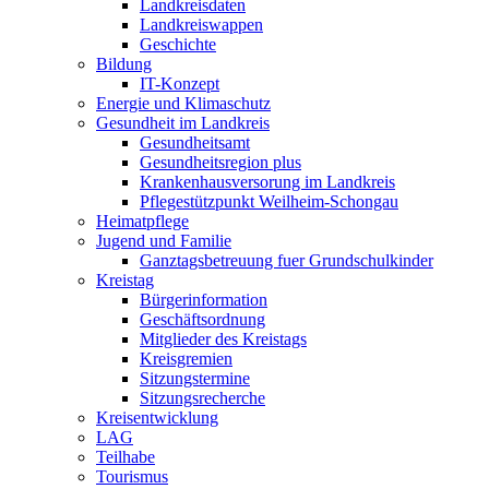
Landkreisdaten
Landkreiswappen
Geschichte
Bildung
IT-Konzept
Energie und Klimaschutz
Gesundheit im Landkreis
Gesundheitsamt
Gesundheitsregion plus
Krankenhausversorung im Landkreis
Pflegestützpunkt Weilheim-Schongau
Heimatpflege
Jugend und Familie
Ganztagsbetreuung fuer Grundschulkinder
Kreistag
Bürgerinformation
Geschäftsordnung
Mitglieder des Kreistags
Kreisgremien
Sitzungstermine
Sitzungsrecherche
Kreisentwicklung
LAG
Teilhabe
Tourismus