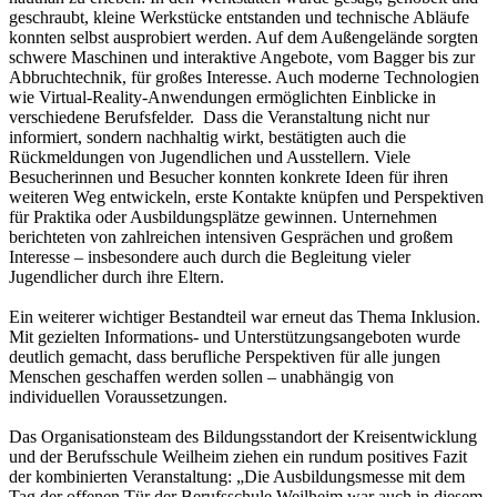
geschraubt, kleine Werkstücke entstanden und technische Abläufe
konnten selbst ausprobiert werden. Auf dem Außengelände sorgten
schwere Maschinen und interaktive Angebote, vom Bagger bis zur
Abbruchtechnik, für großes Interesse. Auch moderne Technologien
wie Virtual-Reality-Anwendungen ermöglichten Einblicke in
verschiedene Berufsfelder. Dass die Veranstaltung nicht nur
informiert, sondern nachhaltig wirkt, bestätigten auch die
Rückmeldungen von Jugendlichen und Ausstellern. Viele
Besucherinnen und Besucher konnten konkrete Ideen für ihren
weiteren Weg entwickeln, erste Kontakte knüpfen und Perspektiven
für Praktika oder Ausbildungsplätze gewinnen. Unternehmen
berichteten von zahlreichen intensiven Gesprächen und großem
Interesse – insbesondere auch durch die Begleitung vieler
Jugendlicher durch ihre Eltern.
Ein weiterer wichtiger Bestandteil war erneut das Thema Inklusion.
Mit gezielten Informations- und Unterstützungsangeboten wurde
deutlich gemacht, dass berufliche Perspektiven für alle jungen
Menschen geschaffen werden sollen – unabhängig von
individuellen Voraussetzungen.
Das Organisationsteam des Bildungsstandort der Kreisentwicklung
und der Berufsschule Weilheim ziehen ein rundum positives Fazit
der kombinierten Veranstaltung: „Die Ausbildungsmesse mit dem
Tag der offenen Tür der Berufsschule Weilheim war auch in diesem