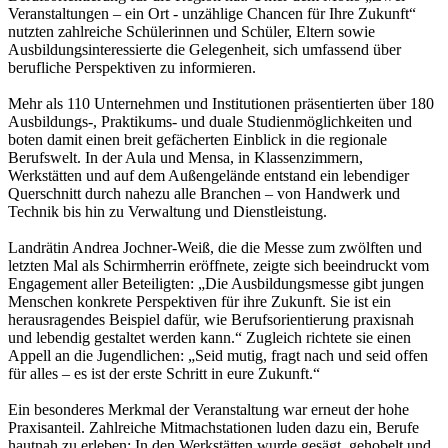
Veranstaltungen – ein Ort - unzählige Chancen für Ihre Zukunft“
nutzten zahlreiche Schülerinnen und Schüler, Eltern sowie
Ausbildungsinteressierte die Gelegenheit, sich umfassend über
berufliche Perspektiven zu informieren.
Mehr als 110 Unternehmen und Institutionen präsentierten über 180
Ausbildungs-, Praktikums- und duale Studienmöglichkeiten und
boten damit einen breit gefächerten Einblick in die regionale
Berufswelt. In der Aula und Mensa, in Klassenzimmern,
Werkstätten und auf dem Außengelände entstand ein lebendiger
Querschnitt durch nahezu alle Branchen – von Handwerk und
Technik bis hin zu Verwaltung und Dienstleistung.
Landrätin Andrea Jochner-Weiß, die die Messe zum zwölften und
letzten Mal als Schirmherrin eröffnete, zeigte sich beeindruckt vom
Engagement aller Beteiligten: „Die Ausbildungsmesse gibt jungen
Menschen konkrete Perspektiven für ihre Zukunft. Sie ist ein
herausragendes Beispiel dafür, wie Berufsorientierung praxisnah
und lebendig gestaltet werden kann.“ Zugleich richtete sie einen
Appell an die Jugendlichen: „Seid mutig, fragt nach und seid offen
für alles – es ist der erste Schritt in eure Zukunft.“
Ein besonderes Merkmal der Veranstaltung war erneut der hohe
Praxisanteil. Zahlreiche Mitmachstationen luden dazu ein, Berufe
hautnah zu erleben: In den Werkstätten wurde gesägt, gehobelt und