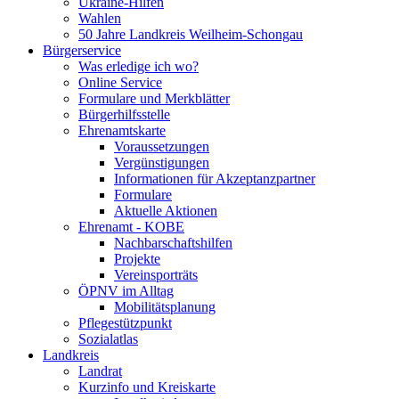
Ukraine-Hilfen
Wahlen
50 Jahre Landkreis Weilheim-Schongau
Bürgerservice
Was erledige ich wo?
Online Service
Formulare und Merkblätter
Bürgerhilfsstelle
Ehrenamtskarte
Voraussetzungen
Vergünstigungen
Informationen für Akzeptanzpartner
Formulare
Aktuelle Aktionen
Ehrenamt - KOBE
Nachbarschaftshilfen
Projekte
Vereinsporträts
ÖPNV im Alltag
Mobilitätsplanung
Pflegestützpunkt
Sozialatlas
Landkreis
Landrat
Kurzinfo und Kreiskarte