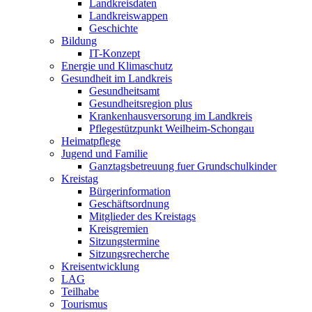
Landkreisdaten
Landkreiswappen
Geschichte
Bildung
IT-Konzept
Energie und Klimaschutz
Gesundheit im Landkreis
Gesundheitsamt
Gesundheitsregion plus
Krankenhausversorung im Landkreis
Pflegestützpunkt Weilheim-Schongau
Heimatpflege
Jugend und Familie
Ganztagsbetreuung fuer Grundschulkinder
Kreistag
Bürgerinformation
Geschäftsordnung
Mitglieder des Kreistags
Kreisgremien
Sitzungstermine
Sitzungsrecherche
Kreisentwicklung
LAG
Teilhabe
Tourismus