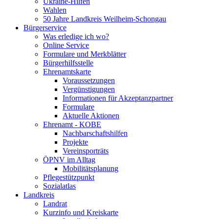
Ukraine-Hilfen
Wahlen
50 Jahre Landkreis Weilheim-Schongau
Bürgerservice
Was erledige ich wo?
Online Service
Formulare und Merkblätter
Bürgerhilfsstelle
Ehrenamtskarte
Voraussetzungen
Vergünstigungen
Informationen für Akzeptanzpartner
Formulare
Aktuelle Aktionen
Ehrenamt - KOBE
Nachbarschaftshilfen
Projekte
Vereinsporträts
ÖPNV im Alltag
Mobilitätsplanung
Pflegestützpunkt
Sozialatlas
Landkreis
Landrat
Kurzinfo und Kreiskarte