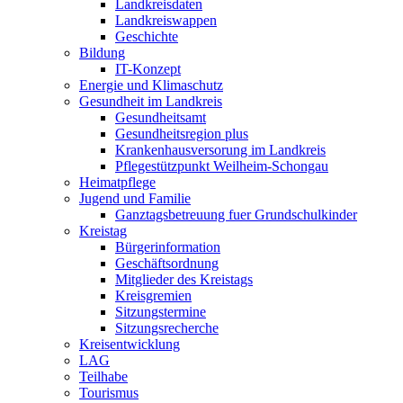
Landkreisdaten
Landkreiswappen
Geschichte
Bildung
IT-Konzept
Energie und Klimaschutz
Gesundheit im Landkreis
Gesundheitsamt
Gesundheitsregion plus
Krankenhausversorung im Landkreis
Pflegestützpunkt Weilheim-Schongau
Heimatpflege
Jugend und Familie
Ganztagsbetreuung fuer Grundschulkinder
Kreistag
Bürgerinformation
Geschäftsordnung
Mitglieder des Kreistags
Kreisgremien
Sitzungstermine
Sitzungsrecherche
Kreisentwicklung
LAG
Teilhabe
Tourismus