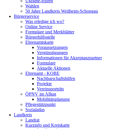
Ukraine-Hilfen
Wahlen
50 Jahre Landkreis Weilheim-Schongau
Bürgerservice
Was erledige ich wo?
Online Service
Formulare und Merkblätter
Bürgerhilfsstelle
Ehrenamtskarte
Voraussetzungen
Vergünstigungen
Informationen für Akzeptanzpartner
Formulare
Aktuelle Aktionen
Ehrenamt - KOBE
Nachbarschaftshilfen
Projekte
Vereinsporträts
ÖPNV im Alltag
Mobilitätsplanung
Pflegestützpunkt
Sozialatlas
Landkreis
Landrat
Kurzinfo und Kreiskarte