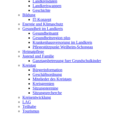
Landkreisdaten
Landkreiswappen
Geschichte
Bildung
IT-Konzept
Energie und Klimaschutz
Gesundheit im Landkreis
Gesundheitsamt
Gesundheitsregion plus
Krankenhausversorung im Landkreis
Pflegestützpunkt Weilheim-Schongau
Heimatpflege
Jugend und Familie
Ganztagsbetreuung fuer Grundschulkinder
Kreistag
Bürgerinformation
Geschäftsordnung
Mitglieder des Kreistags
Kreisgremien
Sitzungstermine
Sitzungsrecherche
Kreisentwicklung
LAG
Teilhabe
Tourismus