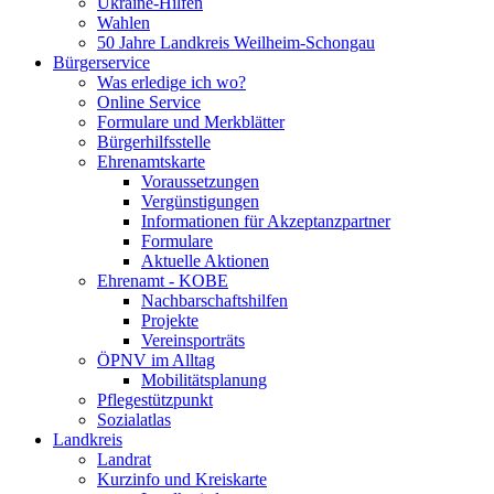
Ukraine-Hilfen
Wahlen
50 Jahre Landkreis Weilheim-Schongau
Bürgerservice
Was erledige ich wo?
Online Service
Formulare und Merkblätter
Bürgerhilfsstelle
Ehrenamtskarte
Voraussetzungen
Vergünstigungen
Informationen für Akzeptanzpartner
Formulare
Aktuelle Aktionen
Ehrenamt - KOBE
Nachbarschaftshilfen
Projekte
Vereinsporträts
ÖPNV im Alltag
Mobilitätsplanung
Pflegestützpunkt
Sozialatlas
Landkreis
Landrat
Kurzinfo und Kreiskarte