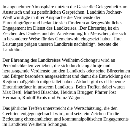
In angenehmer Atmosphäre nutzten die Gäste die Gelegenheit zum
Austausch und zu persönlichen Gesprächen. Landrätin Jochner-
Weiß würdigte in ihrer Ansprache die Verdienste der
Ehrenringträger und bedankte sich für deren außergewöhnliches
Engagement im Dienst des Landkreises.„Der Ehrenring ist ein
Zeichen des Dankes und der Anerkennung für Menschen, die sich
in besonderer Weise für das Gemeinwohl eingesetzt haben. Ihre
Leistungen prägen unseren Landkreis nachhaltig“, betonte die
Landrätin.
Der Ehrenring des Landkreises Weilheim-Schongau wird an
Persönlichkeiten verliehen, die sich durch langjährige und
herausragende Verdienste um den Landkreis oder seine Bürgerinnen
und Bürger besonders ausgezeichnet und damit die Entwicklung der
Region maßgeblich mitgestaltet haben. Aktuell gibt es elf lebende
Ehrenringträger in unserem Landkreis. Beim Treffen dabei waren
Max Bertl, Manfred Blaschke, Heidrun Brugger, Pfarrer Jost
Hermann, Rudolf Krois und Franz Wagner.
Das jährliche Treffen unterstreicht die Wertschätzung, die den
Geehrten entgegengebracht wird, und setzt ein Zeichen für die
Bedeutung ehrenamtlichen und kommunalpolitischen Engagements
im Landkreis Weilheim-Schongau.