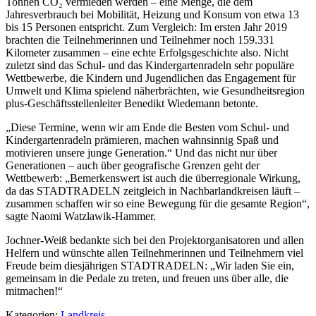
Tonnen CO₂ vermieden werden – eine Menge, die dem
Jahresverbrauch bei Mobilität, Heizung und Konsum von etwa 13
bis 15 Personen entspricht. Zum Vergleich: Im ersten Jahr 2019
brachten die Teilnehmerinnen und Teilnehmer noch 159.331
Kilometer zusammen – eine echte Erfolgsgeschichte also. Nicht
zuletzt sind das Schul- und das Kindergartenradeln sehr populäre
Wettbewerbe, die Kindern und Jugendlichen das Engagement für
Umwelt und Klima spielend näherbrächten, wie Gesundheitsregion
plus-Geschäftsstellenleiter Benedikt Wiedemann betonte.
„Diese Termine, wenn wir am Ende die Besten vom Schul- und
Kindergartenradeln prämieren, machen wahnsinnig Spaß und
motivieren unsere junge Generation.“ Und das nicht nur über
Generationen – auch über geografische Grenzen geht der
Wettbewerb: „Bemerkenswert ist auch die überregionale Wirkung,
da das STADTRADELN zeitgleich in Nachbarlandkreisen läuft –
zusammen schaffen wir so eine Bewegung für die gesamte Region“,
sagte Naomi Watzlawik-Hammer.
Jochner-Weiß bedankte sich bei den Projektorganisatoren und allen
Helfern und wünschte allen Teilnehmerinnen und Teilnehmern viel
Freude beim diesjährigen STADTRADELN: „Wir laden Sie ein,
gemeinsam in die Pedale zu treten, und freuen uns über alle, die
mitmachen!“
Kategorien:
Landkreis