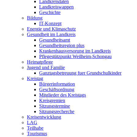
Landkreisdaten
Landkreiswappen
Geschichte
Bildung
IT-Konzept
Energie und Klimaschutz
Gesundheit im Landkreis
Gesundheitsamt
Gesundheitsregion plus
Krankenhausversorung im Landkreis
Pflegestützpunkt Weilheim-Schongau
Heimatpflege
Jugend und Familie
Ganztagsbetreuung fuer Grundschulkinder
Kreistag
Bürgerinformation
Geschäftsordnung
Mitglieder des Kreistags
Kreisgremien
Sitzungstermine
Sitzungsrecherche
Kreisentwicklung
LAG
Teilhabe
Tourismus