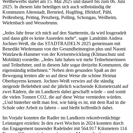
Wettbewerbs startet am 15. Mai 2025 und dauert bis zum 06. Juni
2025. In diesem Jahr beteiligen sich auch selbstständig die
Kommunen Altenstadt, Bernried, Huglfing, Iffeldorf, Pähl,
Peißenberg, Peiting, Penzberg, Polling, Schongau, Weilheim,
Wielenbach und Wessobrunn.
„Jedes Jahr freue ich mich auf den Starttermin, da wird losgeradelt
und dann gibt es keine Ausreden mehr“, sagte Landrätin Andrea
Jochner-Weiß, die das STADTRADELN 2025 gemeinsam mit
Benedikt Wiedemann von der Gesundheitsregion plus und Naomi
Watzlawik-Hammer von der Kreisentwicklung (Klimaschutz und
Mobilität) vorstellte. „Jedes Jahr haben wir mehr Teilnehmerinnen
und Teilnehmer, und in diesem Jahr sogar dreizehn Kommunen, die
eigenständig teilnehmen.“ Neben dem gesunden Spaß an der
Bewegung lernten alle so auf diese Weise die schöne Heimat
Oberbayerns kennen. Jochner-Weiß verwies auf die ständig
steigende Beliebtheit und die jährlich wachsende Kilometerzahl auf
zwei Rädern, die im Landkreis dabei geschafft würde – und somit
die vielen Tonnen CO2, die auf diese Weise vermieden würden.
„Und hinterher stellt man fest, wie bärig es ist, mit dem Rad in die
Schule oder Arbeit zu fahren – und bleibt hoffentlich dabei.
Im Vorjahr konnten die Radler im Landkreis rekordverdächtige
Leistungen erzielen: In den zwei Wochen in 2024 konnten durch
das Engagement tausender Radelnder mit 564.917 Kilometern 114