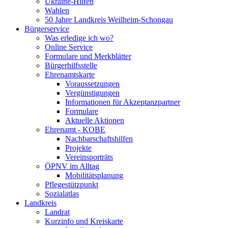
Ukraine-Hilfen
Wahlen
50 Jahre Landkreis Weilheim-Schongau
Bürgerservice
Was erledige ich wo?
Online Service
Formulare und Merkblätter
Bürgerhilfsstelle
Ehrenamtskarte
Voraussetzungen
Vergünstigungen
Informationen für Akzeptanzpartner
Formulare
Aktuelle Aktionen
Ehrenamt - KOBE
Nachbarschaftshilfen
Projekte
Vereinsporträts
ÖPNV im Alltag
Mobilitätsplanung
Pflegestützpunkt
Sozialatlas
Landkreis
Landrat
Kurzinfo und Kreiskarte