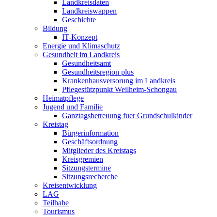
Landkreisdaten
Landkreiswappen
Geschichte
Bildung
IT-Konzept
Energie und Klimaschutz
Gesundheit im Landkreis
Gesundheitsamt
Gesundheitsregion plus
Krankenhausversorung im Landkreis
Pflegestützpunkt Weilheim-Schongau
Heimatpflege
Jugend und Familie
Ganztagsbetreuung fuer Grundschulkinder
Kreistag
Bürgerinformation
Geschäftsordnung
Mitglieder des Kreistags
Kreisgremien
Sitzungstermine
Sitzungsrecherche
Kreisentwicklung
LAG
Teilhabe
Tourismus