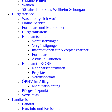
Ukraine-Hilfen
Wahlen
50 Jahre Landkreis Weilheim-Schongau
Bürgerservice
Was erledige ich wo?
Online Service
Formulare und Merkblätter
Bürgerhilfsstelle
Ehrenamtskarte
Voraussetzungen
Vergünstigungen
Informationen für Akzeptanzpartner
Formulare
Aktuelle Aktionen
Ehrenamt - KOBE
Nachbarschaftshilfen
Projekte
Vereinsporträts
ÖPNV im Alltag
Mobilitätsplanung
Pflegestützpunkt
Sozialatlas
Landkreis
Landrat
Kurzinfo und Kreiskarte