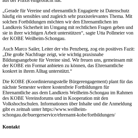
aus der Praxis eingebracht hat.“
„Gerade für Vereine und ehrenamtlich Engagierte ist Datenschutz
häufig ein sensibles und zugleich sehr praxisrelevantes Thema. Mit
solchen Fortbildungen möchten wir den Ehrenamtlichen im
Landkreis Sicherheit im Umgang mit rechtlichen Fragen geben und
sie in ihrer wichtigen Arbeit unterstützen“, sagte Utta Pollmeier von
der KOBE Weilheim-Schongau.
Auch Marco Sailer, Leiter der vhs Penzberg, zog ein positives Fazit:
„Die große Nachfrage zeigt, wie wichtig praxisnahe
Bildungsangebote für Vereine sind. Wir freuen uns, gemeinsam mit
der KOBE ein Format anbieten zu können, das Ehrenamtliche
konkret in ihrem Alltag unterstützt.“
Die KOBE (Koordinierungsstelle Bürgerengagement) plant für das
nächste Semester weitere kostenfreie Fortbildungen für
Ehrenamtliche aus dem Landkreis Weilheim-Schongau im Rahmen
des KOBE Vereinsforums und in Kooperation mit den
Volkshochschulen. Informationen über Inhalte und die Anmeldung
gibt es zeitnah unter https://www.weilheim-
schongau.de/buergerservice/ehrenamt-kobe/fortbildungen/
Kontakt