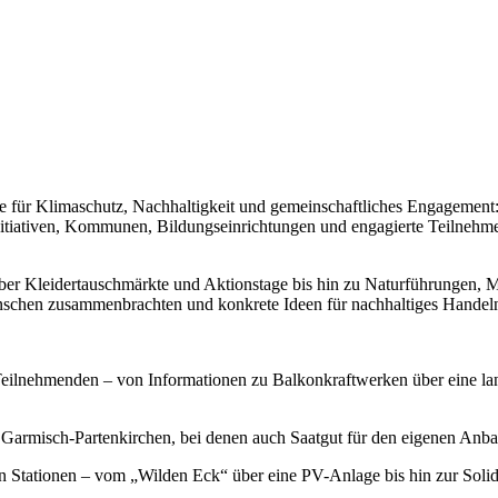
 für Klimaschutz, Nachhaltigkeit und gemeinschaftliches Engagement:
nitiativen, Kommunen, Bildungseinrichtungen und engagierte Teilnehme
r Kleidertauschmärkte und Aktionstage bis hin zu Naturführungen, M
nschen zusammenbrachten und konkrete Ideen für nachhaltiges Handeln 
lnehmenden – von Informationen zu Balkonkraftwerken über eine lange
rmisch-Partenkirchen, bei denen auch Saatgut für den eigenen Anb
ationen – vom „Wilden Eck“ über eine PV-Anlage bis hin zur Solidar