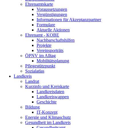
Ehrenamtskarte
Voraussetzungen
Vergünstigungen
Informationen für Akzeptanzpartner
Formulare
Aktuelle Aktionen
Ehrenamt - KOBE
Nachbarschaftshilfen
Projekte
Vereinsporträts
ÖPNV im Alltag
Mobilitätsplanung
Pflegestützpunkt
Sozialatlas
Landkreis
Landrat
Kurzinfo und Kreiskarte
Landkreisdaten
Landkreiswappen
Geschichte
Bildung
IT-Konzept
Energie und Klimaschutz
Gesundheit im Landkreis
Gesundheitsamt