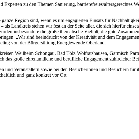
Experten zu den Themen Sanierung, barrierefreies/altersgerechtes W
 ganze Region sind, wenn es um engagierten Einsatz für Nachhaltigkeit 
als Landkreis stehen wir fest an der Seite aller, die sich hierfür eins
bt wurden insbesondere die große thematische Vielfalt, die gute Zusamm
ingen. „Wir sind beeindruckt von der Kreativität und dem Engagement 
Seeling von der Bürgerstiftung Energiewende Oberland.
dkreisen Weilheim-Schongau, Bad Tölz-Wolfratshausen, Garmisch-Part
ch das große ehrenamtliche und berufliche Engagement zahlreicher Betei
nnen und Veranstaltern sowie bei den Besucherinnen und Besuchern für 
haftlich und ganz konkret vor Ort.