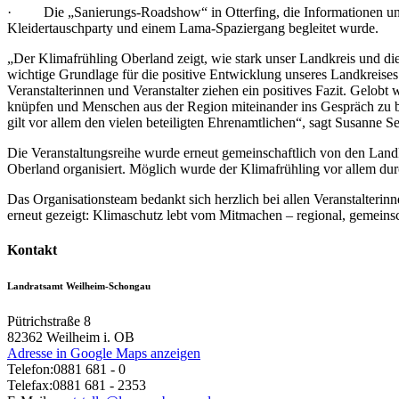
· Die „Sanierungs-Roadshow“ in Otterfing, die Informationen und 
Kleidertauschparty und einem Lama-Spaziergang begleitet wurde.
„Der Klimafrühling Oberland zeigt, wie stark unser Landkreis und die
wichtige Grundlage für die positive Entwicklung unseres Landkreises – 
Veranstalterinnen und Veranstalter ziehen ein positives Fazit. Gelo
knüpfen und Menschen aus der Region miteinander ins Gespräch zu br
gilt vor allem den vielen beteiligten Ehrenamtlichen“, sagt Susanne 
Die Veranstaltungsreihe wurde erneut gemeinschaftlich von den Lan
Oberland organisiert. Möglich wurde der Klimafrühling vor allem dur
Das Organisationsteam bedankt sich herzlich bei allen Veranstalteri
erneut gezeigt: Klimaschutz lebt vom Mitmachen – regional, gemeinsc
Kontakt
Landratsamt Weilheim-Schongau
Pütrichstraße 8
82362
Weilheim i. OB
Adresse in Google Maps anzeigen
Telefon:
0881 681 - 0
Telefax:
0881 681 - 2353