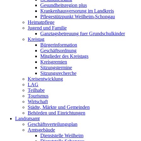
Gesundheitsregion plus
Krankenhausversorung im Landkreis
Pflegestützpunkt Weilheim-Schongau
Heimatpflege
Jugend und Familie
Ganztagsbetreuung fuer Grundschulkinder
Kreistag
Bürgerinformation
Geschäftsordnung
Mitglieder des Kreistags
Kreisgremien
Sitzungstermine
Sitzungsrecherche
Kreisentwicklung
LAG
Teilhabe
Tourismus
Wirtschaft
Städte, Märkte und Gemeinden
Behörden und Einrichtungen
Landratsamt
Geschäftsverteilungsplan
Amtsgebäude
Dienststelle Weilheim