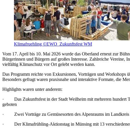
Klimafruehling ©EWO_Zukunftsfest WM
Vom 17. April bis 10. Mai 2026 wurde das Oberland erneut zur Bühne
Bürgerinnen und Bürgern auf großes Interesse. Zahlreiche Vereine, I
vielfältig Klimaschutz vor Ort gelebt werden kann.
Das Programm reichte von Exkursionen, Vorträgen und Workshops übe
Besonders gefragt waren praxisnahe und interaktive Formate, die Me
Highlights waren unter anderem:
· Das Zukunftsfest in der Stadt Weilheim mit mehreren hundert Tei
geboten
· Zwei Vorträge zu Gemüsesorten des Alpenraums im Landkreis Ga
· Der Klimafrühling-Aktionstag in Münsing mit 13 verschiedenen St