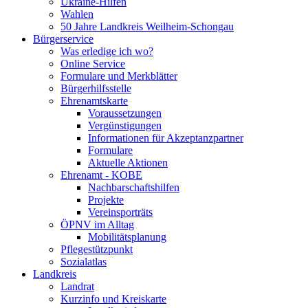
Ukraine-Hilfen
Wahlen
50 Jahre Landkreis Weilheim-Schongau
Bürgerservice
Was erledige ich wo?
Online Service
Formulare und Merkblätter
Bürgerhilfsstelle
Ehrenamtskarte
Voraussetzungen
Vergünstigungen
Informationen für Akzeptanzpartner
Formulare
Aktuelle Aktionen
Ehrenamt - KOBE
Nachbarschaftshilfen
Projekte
Vereinsporträts
ÖPNV im Alltag
Mobilitätsplanung
Pflegestützpunkt
Sozialatlas
Landkreis
Landrat
Kurzinfo und Kreiskarte