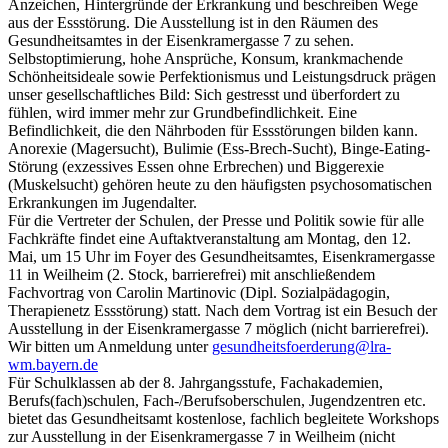
Anzeichen, Hintergründe der Erkrankung und beschreiben Wege
aus der Essstörung. Die Ausstellung ist in den Räumen des
Gesundheitsamtes in der Eisenkramergasse 7 zu sehen.
Selbstoptimierung, hohe Ansprüche, Konsum, krankmachende
Schönheitsideale sowie Perfektionismus und Leistungsdruck prägen
unser gesellschaftliches Bild: Sich gestresst und überfordert zu
fühlen, wird immer mehr zur Grundbefindlichkeit. Eine
Befindlichkeit, die den Nährboden für Essstörungen bilden kann.
Anorexie (Magersucht), Bulimie (Ess-Brech-Sucht), Binge-Eating-
Störung (exzessives Essen ohne Erbrechen) und Biggerexie
(Muskelsucht) gehören heute zu den häufigsten psychosomatischen
Erkrankungen im Jugendalter.
Für die Vertreter der Schulen, der Presse und Politik sowie für alle
Fachkräfte findet eine Auftaktveranstaltung am Montag, den 12.
Mai, um 15 Uhr im Foyer des Gesundheitsamtes, Eisenkramergasse
11 in Weilheim (2. Stock, barrierefrei) mit anschließendem
Fachvortrag von Carolin Martinovic (Dipl. Sozialpädagogin,
Therapienetz Essstörung) statt. Nach dem Vortrag ist ein Besuch der
Ausstellung in der Eisenkramergasse 7 möglich (nicht barrierefrei).
Wir bitten um Anmeldung unter
gesundheitsfoerderung@lra-
wm.bayern.de
Für Schulklassen ab der 8. Jahrgangsstufe, Fachakademien,
Berufs(fach)schulen, Fach-/Berufsoberschulen, Jugendzentren etc.
bietet das Gesundheitsamt kostenlose, fachlich begleitete Workshops
zur Ausstellung in der Eisenkramergasse 7 in Weilheim (nicht