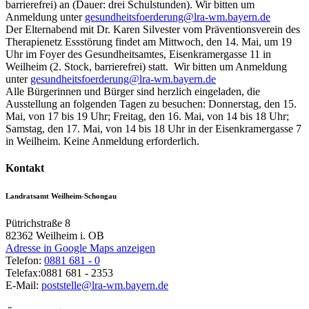
barrierefrei) an (Dauer: drei Schulstunden). Wir bitten um
Anmeldung unter
gesundheitsfoerderung@lra-wm.bayern.de
Der Elternabend mit Dr. Karen Silvester vom Präventionsverein des
Therapienetz Essstörung findet am Mittwoch, den 14. Mai, um 19
Uhr im Foyer des Gesundheitsamtes, Eisenkramergasse 11 in
Weilheim (2. Stock, barrierefrei) statt. Wir bitten um Anmeldung
unter
gesundheitsfoerderung@lra-wm.bayern.de
Alle Bürgerinnen und Bürger sind herzlich eingeladen, die
Ausstellung an folgenden Tagen zu besuchen: Donnerstag, den 15.
Mai, von 17 bis 19 Uhr; Freitag, den 16. Mai, von 14 bis 18 Uhr;
Samstag, den 17. Mai, von 14 bis 18 Uhr in der Eisenkramergasse 7
in Weilheim. Keine Anmeldung erforderlich.
Kontakt
Landratsamt Weilheim-Schongau
Pütrichstraße 8
82362
Weilheim i. OB
Adresse in Google Maps anzeigen
Telefon:
0881 681 - 0
Telefax:
0881 681 - 2353
E-Mail:
poststelle@lra-wm.bayern.de