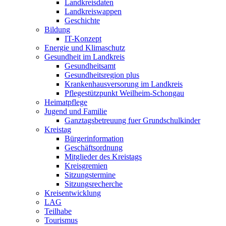
Landkreisdaten
Landkreiswappen
Geschichte
Bildung
IT-Konzept
Energie und Klimaschutz
Gesundheit im Landkreis
Gesundheitsamt
Gesundheitsregion plus
Krankenhausversorung im Landkreis
Pflegestützpunkt Weilheim-Schongau
Heimatpflege
Jugend und Familie
Ganztagsbetreuung fuer Grundschulkinder
Kreistag
Bürgerinformation
Geschäftsordnung
Mitglieder des Kreistags
Kreisgremien
Sitzungstermine
Sitzungsrecherche
Kreisentwicklung
LAG
Teilhabe
Tourismus