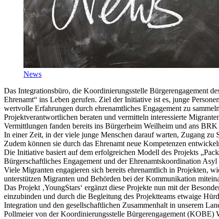
News
Das Integrationsbüro, die Koordinierungsstelle Bürgerengagement d
Ehrenamt“ ins Leben gerufen. Ziel der Initiative ist es, junge Persone
wertvolle Erfahrungen durch ehrenamtliches Engagement zu sammeln. 
Projektverantwortlichen beraten und vermitteln interessierte Migrante
Vermittlungen fanden bereits ins Bürgerheim Weilheim und ans BRK 
In einer Zeit, in der viele junge Menschen darauf warten, Zugang zu S
Zudem können sie durch das Ehrenamt neue Kompetenzen entwickeln, 
Die Initiative basiert auf dem erfolgreichen Modell des Projekts „P
Bürgerschaftliches Engagement und der Ehrenamtskoordination Asyl p
Viele Migranten engagieren sich bereits ehrenamtlich in Projekten, w
unterstützen Migranten und Behörden bei der Kommunikation miteina
Das Projekt ‚YoungStars‘ ergänzt diese Projekte nun mit der Besonder
einzubinden und durch die Begleitung des Projektteams etwaige Hürden 
Integration und den gesellschaftlichen Zusammenhalt in unserem Lan
Pollmeier von der Koordinierungsstelle Bürgerengagement (KOBE) 