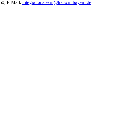
450, E-Mail:
integrationsteam@lra-wm.bayern.de