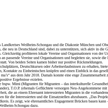
es Landkreises Weilheim-Schongau und die Diakonie München und Ober
n, die neu in Deutschland sind, dabei zu unterstützen, sich aktiv in di
Gleichzeitig profitieren lokale Vereine und Organisationen von der U
n an passende Vereine und Organisationen und begleiten sie, sowie die 
statt. Von beiden Seiten kamen bisher nur positive Rückmeldungen.
chulplätzen, Deutschkursen oder Arbeitserlaubnissen zu erhalten, bietet
Kontakte zu Einheimischen knüpfen und einen Einblick in das gesells
ack ma’s“ aus dem Jahr 2018. Damals konnte eine enge Zusammenarbeit z
ositive Ergebnisse erzielen.
ie bspw. Mimi (Migranten für Migranten – das interkulturelle Gesundhe
nder), T.O.P. (ehemals Geflüchtete versorgen Neu-Angekommene mit de
heit, die an einem Ehrenamt interessierten Migranten in die vorhanden
für die Interessierten und die Einsatzstellen abzubauen. „Das Projekt ‚
dkreis. Es zeigt, wie ehrenamtliches Engagement Brücken bauen kann 
Weilheim-Schongau dazu.