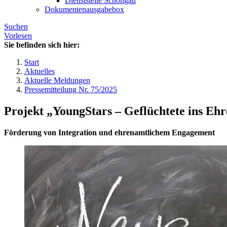
Dienststelle Schongau
Dokumentenausgabebox
Suchen
Vorlesen
Sie befinden sich hier:
Start
Aktuelles
Aktuelle Meldungen
Pressemitteilung Nr. 75/2025
Projekt „YoungStars – Geflüchtete ins Ehr
Förderung von Integration und ehrenamtlichem Engagement