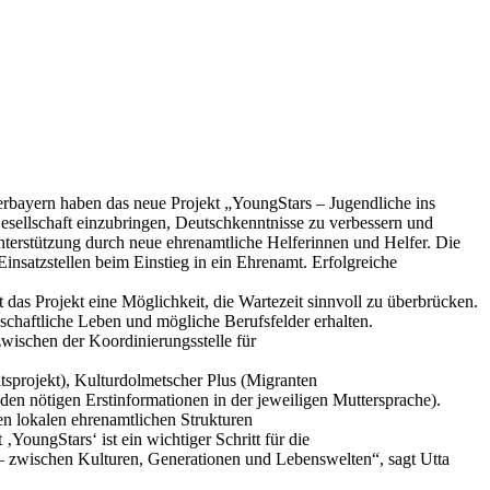
bayern haben das neue Projekt „YoungStars – Jugendliche ins
e Gesellschaft einzubringen, Deutschkenntnisse zu verbessern und
nterstützung durch neue ehrenamtliche Helferinnen und Helfer. Die
Einsatzstellen beim Einstieg in ein Ehrenamt. Erfolgreiche
 das Projekt eine Möglichkeit, die Wartezeit sinnvoll zu überbrücken.
chaftliche Leben und mögliche Berufsfelder erhalten.
wischen der Koordinierungsstelle für
itsprojekt), Kulturdolmetscher Plus (Migranten
n nötigen Erstinformationen in der jeweiligen Muttersprache).
en lokalen ehrenamtlichen Strukturen
YoungStars‘ ist ein wichtiger Schritt für die
– zwischen Kulturen, Generationen und Lebenswelten“, sagt Utta