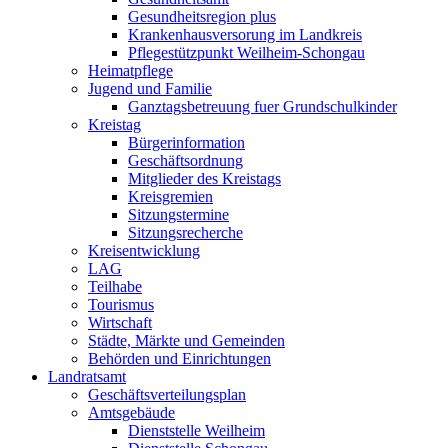
Gesundheitsregion plus
Krankenhausversorung im Landkreis
Pflegestützpunkt Weilheim-Schongau
Heimatpflege
Jugend und Familie
Ganztagsbetreuung fuer Grundschulkinder
Kreistag
Bürgerinformation
Geschäftsordnung
Mitglieder des Kreistags
Kreisgremien
Sitzungstermine
Sitzungsrecherche
Kreisentwicklung
LAG
Teilhabe
Tourismus
Wirtschaft
Städte, Märkte und Gemeinden
Behörden und Einrichtungen
Landratsamt
Geschäftsverteilungsplan
Amtsgebäude
Dienststelle Weilheim