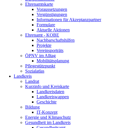
Ehrenamtskarte
Voraussetzungen
Vergünstigungen
Informationen für Akzeptanzpartner
Formulare
Aktuelle Aktionen
Ehrenamt - KOBE
Nachbarschaftshilfen
Projekte
Vereinsporträts
ÖPNV im Alltag
Mobilitätsplanung
Pflegestützpunkt
Sozialatlas
Landkreis
Landrat
Kurzinfo und Kreiskarte
Landkreisdaten
Landkreiswappen
Geschichte
Bildung
IT-Konzept
Energie und Klimaschutz
Gesundheit im Landkreis
Gesundheitsamt