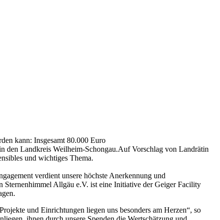
erden kann: Insgesamt 80.000 Euro
ro in den Landkreis Weilheim-Schongau.Auf Vorschlag von Landrätin
ensibles und wichtiges Thema.
 Engagement verdient unsere höchste Anerkennung und
Sternenhimmel Allgäu e.V. ist eine Initiative der Geiger Facility
agen.
 Projekte und Einrichtungen liegen uns besonders am Herzen“, so
n Anliegen, ihnen durch unsere Spenden die Wertschätzung und