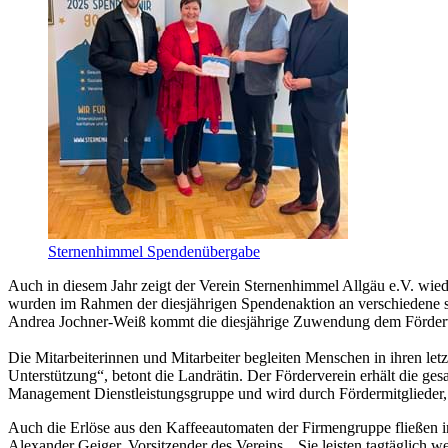
Sternenhimmel Spendenübergabe
Auch in diesem Jahr zeigt der Verein Sternenhimmel Allgäu e.V. wied
wurden im Rahmen der diesjährigen Spendenaktion an verschiedene so
Andrea Jochner-Weiß kommt die diesjährige Zuwendung dem Fördervere
Die Mitarbeiterinnen und Mitarbeiter begleiten Menschen in ihren 
Unterstützung“, betont die Landrätin. Der Förderverein erhält die ge
Management Dienstleistungsgruppe und wird durch Fördermitglieder
Auch die Erlöse aus den Kaffeeautomaten der Firmengruppe fließen in
Alexander Geiger, Vorsitzender des Vereins. „Sie leisten tagtäglich 