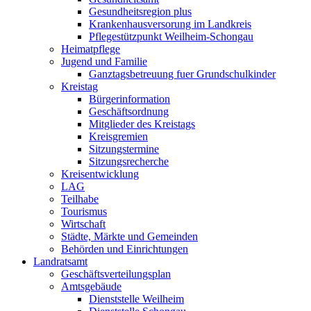
Gesundheitsregion plus
Krankenhausversorung im Landkreis
Pflegestützpunkt Weilheim-Schongau
Heimatpflege
Jugend und Familie
Ganztagsbetreuung fuer Grundschulkinder
Kreistag
Bürgerinformation
Geschäftsordnung
Mitglieder des Kreistags
Kreisgremien
Sitzungstermine
Sitzungsrecherche
Kreisentwicklung
LAG
Teilhabe
Tourismus
Wirtschaft
Städte, Märkte und Gemeinden
Behörden und Einrichtungen
Landratsamt
Geschäftsverteilungsplan
Amtsgebäude
Dienststelle Weilheim