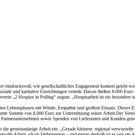
er eindrucksvoll, wie gesellschaftliches Engagement konkret gelebt w
ziale und karitative Einrichtungen verteilt. Davon fließen 8.000 Eu
in „2 Hospize in Polling“ zugute. „Hospizarbeit ist ein besonders s
letzten Lebensphasen mit Würde, Empathie und großem Einsatz. Dieses
samte Summe von 8.000 Euro zur Unterstützung seiner Arbeit.Der Verein 
, Partnerunternehmen sowie Spenden von Lieferanten und Kunden getr
 die gemeinnützige Arbeit ein. „Gerade kleinere, regional verwurzelte
wertvolle Arbeit, oft im Verborgenen – und genau deshalb ist es uns ei