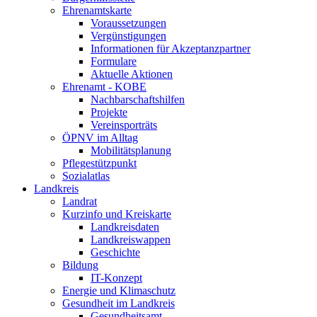
Ehrenamtskarte
Voraussetzungen
Vergünstigungen
Informationen für Akzeptanzpartner
Formulare
Aktuelle Aktionen
Ehrenamt - KOBE
Nachbarschaftshilfen
Projekte
Vereinsporträts
ÖPNV im Alltag
Mobilitätsplanung
Pflegestützpunkt
Sozialatlas
Landkreis
Landrat
Kurzinfo und Kreiskarte
Landkreisdaten
Landkreiswappen
Geschichte
Bildung
IT-Konzept
Energie und Klimaschutz
Gesundheit im Landkreis
Gesundheitsamt