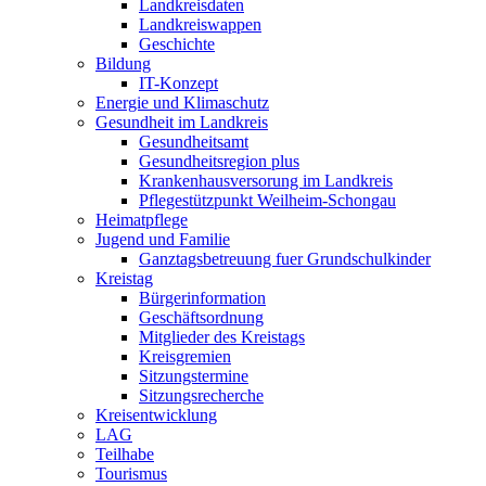
Landkreisdaten
Landkreiswappen
Geschichte
Bildung
IT-Konzept
Energie und Klimaschutz
Gesundheit im Landkreis
Gesundheitsamt
Gesundheitsregion plus
Krankenhausversorung im Landkreis
Pflegestützpunkt Weilheim-Schongau
Heimatpflege
Jugend und Familie
Ganztagsbetreuung fuer Grundschulkinder
Kreistag
Bürgerinformation
Geschäftsordnung
Mitglieder des Kreistags
Kreisgremien
Sitzungstermine
Sitzungsrecherche
Kreisentwicklung
LAG
Teilhabe
Tourismus