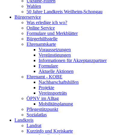
Ukraine-Hilfen
Wahlen
50 Jahre Landkreis Weilheim-Schongau
Bürgerservice
Was erledige ich wo?
Online Service
Formulare und Merkblätter
Bürgerhilfsstelle
Ehrenamtskarte
Voraussetzungen
Vergünstigungen
Informationen für Akzeptanzpartner
Formulare
Aktuelle Aktionen
Ehrenamt - KOBE
Nachbarschaftshilfen
Projekte
Vereinsporträts
ÖPNV im Alltag
Mobilitätsplanung
Pflegestützpunkt
Sozialatlas
Landkreis
Landrat
Kurzinfo und Kreiskarte