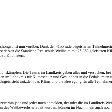
u ist nun vorüber. Dank der 4155 radelbegeisterten Teilnehmerinne
derzeit die Staatliche Realschule Weilheim mit 25.868 geleisteten Kil
6035 Kilometern.
tionskämpfen. Die Teams im Landkreis geben alles und versuchen, bei 
ulen im Landkreis für Klimaschutz und Gesundheit in die Pedale trete
hrgeiz steht trotzdem das Klima und die Bewegung für alle Teilnehmeri
terhin jede und jeder noch anmelden, der oder die im Landkreis Weil
ginn des Wettbewerbs erradelt wurden, können im Nachhinein auch noc