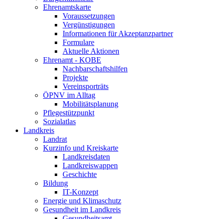
Ehrenamtskarte
Voraussetzungen
Vergünstigungen
Informationen für Akzeptanzpartner
Formulare
Aktuelle Aktionen
Ehrenamt - KOBE
Nachbarschaftshilfen
Projekte
Vereinsporträts
ÖPNV im Alltag
Mobilitätsplanung
Pflegestützpunkt
Sozialatlas
Landkreis
Landrat
Kurzinfo und Kreiskarte
Landkreisdaten
Landkreiswappen
Geschichte
Bildung
IT-Konzept
Energie und Klimaschutz
Gesundheit im Landkreis
Gesundheitsamt