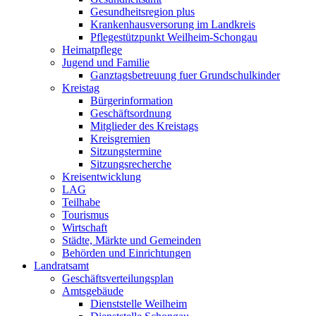
Gesundheitsregion plus
Krankenhausversorung im Landkreis
Pflegestützpunkt Weilheim-Schongau
Heimatpflege
Jugend und Familie
Ganztagsbetreuung fuer Grundschulkinder
Kreistag
Bürgerinformation
Geschäftsordnung
Mitglieder des Kreistags
Kreisgremien
Sitzungstermine
Sitzungsrecherche
Kreisentwicklung
LAG
Teilhabe
Tourismus
Wirtschaft
Städte, Märkte und Gemeinden
Behörden und Einrichtungen
Landratsamt
Geschäftsverteilungsplan
Amtsgebäude
Dienststelle Weilheim