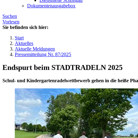
Dienststelle Schongau
Dokumentenausgabebox
Suchen
Vorlesen
Sie befinden sich hier:
Start
Aktuelles
Aktuelle Meldungen
Pressemitteilung Nr. 87/2025
Endspurt beim STADTRADELN 2025
Schul- und Kindergartenradelwettbewerb gehen in die heiße Pha