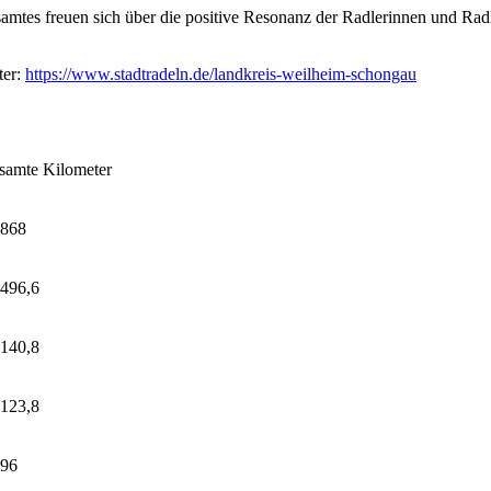
amtes freuen sich über die positive Resonanz der Radlerinnen und Ra
ter:
https://www.stadtradeln.de/landkreis-weilheim-schongau
samte Kilometer
.868
.496,6
.140,8
.123,8
796