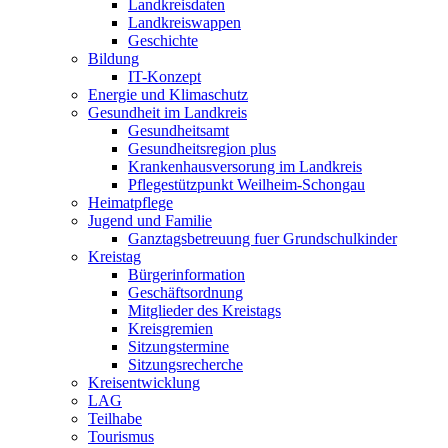
Landkreisdaten
Landkreiswappen
Geschichte
Bildung
IT-Konzept
Energie und Klimaschutz
Gesundheit im Landkreis
Gesundheitsamt
Gesundheitsregion plus
Krankenhausversorung im Landkreis
Pflegestützpunkt Weilheim-Schongau
Heimatpflege
Jugend und Familie
Ganztagsbetreuung fuer Grundschulkinder
Kreistag
Bürgerinformation
Geschäftsordnung
Mitglieder des Kreistags
Kreisgremien
Sitzungstermine
Sitzungsrecherche
Kreisentwicklung
LAG
Teilhabe
Tourismus