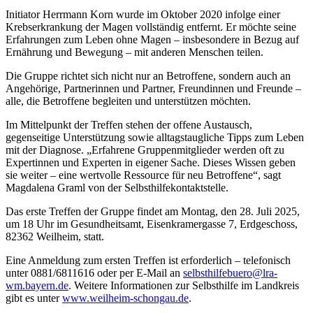
Initiator Herrmann Korn wurde im Oktober 2020 infolge einer
Krebserkrankung der Magen vollständig entfernt. Er möchte seine
Erfahrungen zum Leben ohne Magen – insbesondere in Bezug auf
Ernährung und Bewegung – mit anderen Menschen teilen.
Die Gruppe richtet sich nicht nur an Betroffene, sondern auch an
Angehörige, Partnerinnen und Partner, Freundinnen und Freunde –
alle, die Betroffene begleiten und unterstützen möchten.
Im Mittelpunkt der Treffen stehen der offene Austausch,
gegenseitige Unterstützung sowie alltagstaugliche Tipps zum Leben
mit der Diagnose. „Erfahrene Gruppenmitglieder werden oft zu
Expertinnen und Experten in eigener Sache. Dieses Wissen geben
sie weiter – eine wertvolle Ressource für neu Betroffene“, sagt
Magdalena Graml von der Selbsthilfekontaktstelle.
Das erste Treffen der Gruppe findet am Montag, den 28. Juli 2025,
um 18 Uhr im Gesundheitsamt, Eisenkramergasse 7, Erdgeschoss,
82362 Weilheim, statt.
Eine Anmeldung zum ersten Treffen ist erforderlich – telefonisch
unter 0881/6811616 oder per E-Mail an
selbsthilfebuero@lra-
wm.bayern.de
. Weitere Informationen zur Selbsthilfe im Landkreis
gibt es unter
www.weilheim-schongau.de
.