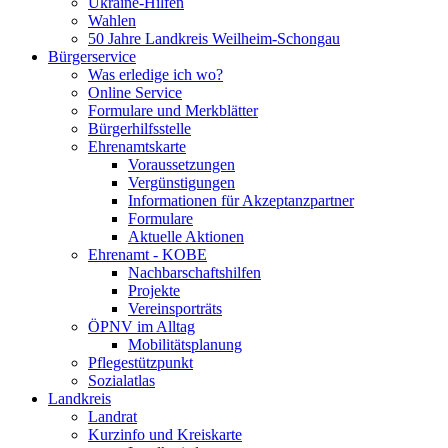
Ukraine-Hilfen
Wahlen
50 Jahre Landkreis Weilheim-Schongau
Bürgerservice
Was erledige ich wo?
Online Service
Formulare und Merkblätter
Bürgerhilfsstelle
Ehrenamtskarte
Voraussetzungen
Vergünstigungen
Informationen für Akzeptanzpartner
Formulare
Aktuelle Aktionen
Ehrenamt - KOBE
Nachbarschaftshilfen
Projekte
Vereinsporträts
ÖPNV im Alltag
Mobilitätsplanung
Pflegestützpunkt
Sozialatlas
Landkreis
Landrat
Kurzinfo und Kreiskarte