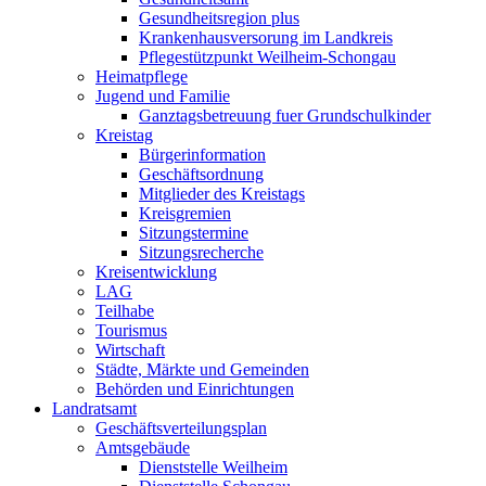
Gesundheitsregion plus
Krankenhausversorung im Landkreis
Pflegestützpunkt Weilheim-Schongau
Heimatpflege
Jugend und Familie
Ganztagsbetreuung fuer Grundschulkinder
Kreistag
Bürgerinformation
Geschäftsordnung
Mitglieder des Kreistags
Kreisgremien
Sitzungstermine
Sitzungsrecherche
Kreisentwicklung
LAG
Teilhabe
Tourismus
Wirtschaft
Städte, Märkte und Gemeinden
Behörden und Einrichtungen
Landratsamt
Geschäftsverteilungsplan
Amtsgebäude
Dienststelle Weilheim