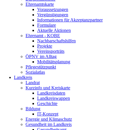
Ehrenamtskarte
Voraussetzungen
Vergünstigungen
Informationen für Akzeptanzpartner
Formulare
Aktuelle Aktionen
Ehrenamt - KOBE
Nachbarschaftshilfen
Projekte
Vereinsporträts
ÖPNV im Alltag
Mobilitätsplanung
Pflegestützpunkt
Sozialatlas
Landkreis
Landrat
Kurzinfo und Kreiskarte
Landkreisdaten
Landkreiswappen
Geschichte
Bildung
IT-Konzept
Energie und Klimaschutz
Gesundheit im Landkreis
Gesundheitsamt