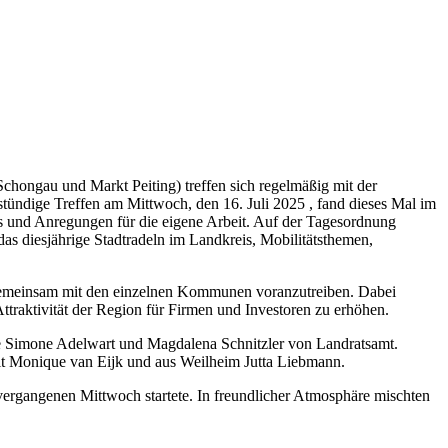
hongau und Markt Peiting) treffen sich regelmäßig mit der
ündige Treffen am Mittwoch, den 16. Juli 2025 , fand dieses Mal im
ts und Anregungen für die eigene Arbeit. Auf der Tagesordnung
 diesjährige Stadtradeln im Landkreis, Mobilitätsthemen,
n gemeinsam mit den einzelnen Kommunen voranzutreiben. Dabei
ttraktivität der Region für Firmen und Investoren zu erhöhen.
ie Simone Adelwart und Magdalena Schnitzler von Landratsamt.
mit Monique van Eijk und aus Weilheim Jutta Liebmann.
vergangenen Mittwoch startete. In freundlicher Atmosphäre mischten