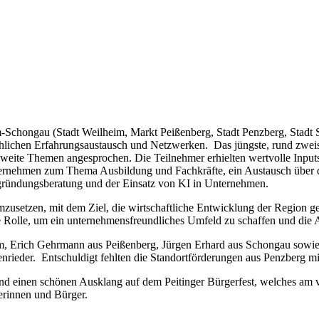
Schongau (Stadt Weilheim, Markt Peißenberg, Stadt Penzberg, Stadt Sc
lichen Erfahrungsaustausch und Netzwerken. Das jüngste, rund zweist
eisweite Themen angesprochen. Die Teilnehmer erhielten wertvolle Inpu
rnehmen zum Thema Ausbildung und Fachkräfte, ein Austausch über das
gründungsberatung und der Einsatz von KI in Unternehmen.
umzusetzen, mit dem Ziel, die wirtschaftliche Entwicklung der Regio
e Rolle, um ein unternehmensfreundliches Umfeld zu schaffen und die A
eim, Erich Gehrmann aus Peißenberg, Jürgen Erhard aus Schongau sow
enrieder. Entschuldigt fehlten die Standortförderungen aus Penzberg 
and einen schönen Ausklang auf dem Peitinger Bürgerfest, welches am 
gerinnen und Bürger.