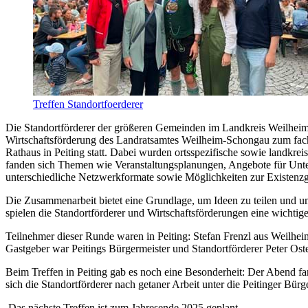
Treffen Standortfoerderer
Die Standortförderer der größeren Gemeinden im Landkreis Weilheim-
Wirtschaftsförderung des Landratsamtes Weilheim-Schongau zum fach
Rathaus in Peiting statt. Dabei wurden ortsspezifische sowie landkr
fanden sich Themen wie Veranstaltungsplanungen, Angebote für Unte
unterschiedliche Netzwerkformate sowie Möglichkeiten zur Existenz
Die Zusammenarbeit bietet eine Grundlage, um Ideen zu teilen und 
spielen die Standortförderer und Wirtschaftsförderungen eine wichtig
Teilnehmer dieser Runde waren in Peiting: Stefan Frenzl aus Weilh
Gastgeber war Peitings Bürgermeister und Standortförderer Peter Ost
Beim Treffen in Peiting gab es noch eine Besonderheit: Der Abend f
sich die Standortförderer nach getaner Arbeit unter die Peitinger Bür
Das nächste Treffen ist zum Jahresende 2025 geplant.