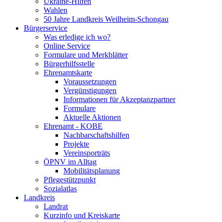
Ukraine-Hilfen
Wahlen
50 Jahre Landkreis Weilheim-Schongau
Bürgerservice
Was erledige ich wo?
Online Service
Formulare und Merkblätter
Bürgerhilfsstelle
Ehrenamtskarte
Voraussetzungen
Vergünstigungen
Informationen für Akzeptanzpartner
Formulare
Aktuelle Aktionen
Ehrenamt - KOBE
Nachbarschaftshilfen
Projekte
Vereinsporträts
ÖPNV im Alltag
Mobilitätsplanung
Pflegestützpunkt
Sozialatlas
Landkreis
Landrat
Kurzinfo und Kreiskarte