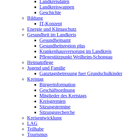
Landkreisdaten
Landkreiswappen
Geschichte
Bildung
IT-Konzept
Energie und Klimaschutz
Gesundheit im Landkreis
Gesundheitsamt
Gesundheitsregion plus
Krankenhausversorung im Landkreis
Pflegestützpunkt Weilheim-Schongau
Heimatpflege
Jugend und Familie
Ganztagsbetreuung fuer Grundschulkinder
Kreistag
Bürgerinformation
Geschäftsordnung
Mitglieder des Kreistags
Kreisgremien
Sitzungstermine
Sitzungsrecherche
Kreisentwicklung
LAG
Teilhabe
Tourismus