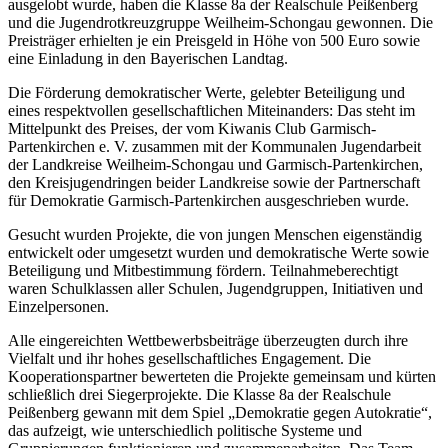
ausgelobt wurde, haben die Klasse 8a der Realschule Peißenberg
und die Jugendrotkreuzgruppe Weilheim-Schongau gewonnen. Die
Preisträger erhielten je ein Preisgeld in Höhe von 500 Euro sowie
eine Einladung in den Bayerischen Landtag.
Die Förderung demokratischer Werte, gelebter Beteiligung und
eines respektvollen gesellschaftlichen Miteinanders: Das steht im
Mittelpunkt des Preises, der vom Kiwanis Club Garmisch-
Partenkirchen e. V. zusammen mit der Kommunalen Jugendarbeit
der Landkreise Weilheim-Schongau und Garmisch-Partenkirchen,
den Kreisjugendringen beider Landkreise sowie der Partnerschaft
für Demokratie Garmisch-Partenkirchen ausgeschrieben wurde.
Gesucht wurden Projekte, die von jungen Menschen eigenständig
entwickelt oder umgesetzt wurden und demokratische Werte sowie
Beteiligung und Mitbestimmung fördern. Teilnahmeberechtigt
waren Schulklassen aller Schulen, Jugendgruppen, Initiativen und
Einzelpersonen.
Alle eingereichten Wettbewerbsbeiträge überzeugten durch ihre
Vielfalt und ihr hohes gesellschaftliches Engagement. Die
Kooperationspartner bewerteten die Projekte gemeinsam und kürten
schließlich drei Siegerprojekte. Die Klasse 8a der Realschule
Peißenberg gewann mit dem Spiel „Demokratie gegen Autokratie“,
das aufzeigt, wie unterschiedlich politische Systeme und