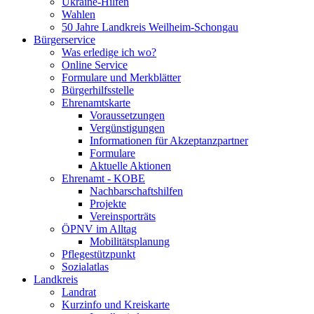
Ukraine-Hilfen
Wahlen
50 Jahre Landkreis Weilheim-Schongau
Bürgerservice
Was erledige ich wo?
Online Service
Formulare und Merkblätter
Bürgerhilfsstelle
Ehrenamtskarte
Voraussetzungen
Vergünstigungen
Informationen für Akzeptanzpartner
Formulare
Aktuelle Aktionen
Ehrenamt - KOBE
Nachbarschaftshilfen
Projekte
Vereinsporträts
ÖPNV im Alltag
Mobilitätsplanung
Pflegestützpunkt
Sozialatlas
Landkreis
Landrat
Kurzinfo und Kreiskarte