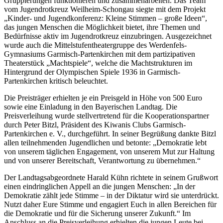
Gruppierungen funktionieren und zusammenarbeiten. Das Team
vom Jugendrotkreuz Weilheim-Schongau siegte mit dem Projekt
„Kinder- und Jugendkonferenz: Kleine Stimmen – große Ideen“,
das jungen Menschen die Möglichkeit bietet, ihre Themen und
Bedürfnisse aktiv im Jugendrotkreuz einzubringen. Ausgezeichnet
wurde auch die Mittelstufentheatergruppe des Werdenfels-
Gymnasiums Garmisch-Partenkirchen mit dem partizipativen
Theaterstück „Machtspiele“, welche die Machtstrukturen im
Hintergrund der Olympischen Spiele 1936 in Garmisch-
Partenkirchen kritisch beleuchtet.
Die Preisträger erhielten je ein Preisgeld in Höhe von 500 Euro
sowie eine Einladung in den Bayerischen Landtag. Die
Preisverleihung wurde stellvertretend für die Kooperationspartner
durch Peter Bitzl, Präsident des Kiwanis Clubs Garmisch-
Partenkirchen e. V., durchgeführt. In seiner Begrüßung dankte Bitzl
allen teilnehmenden Jugendlichen und betonte: „Demokratie lebt
von unserem täglichen Engagement, von unserem Mut zur Haltung
und von unserer Bereitschaft, Verantwortung zu übernehmen.“
Der Landtagsabgeordnete Harald Kühn richtete in seinem Grußwort
einen eindringlichen Appell an die jungen Menschen: „In der
Demokratie zählt jede Stimme – in der Diktatur wird sie unterdrückt.
Nutzt daher Eure Stimme und engagiert Euch in allen Bereichen für
die Demokratie und für die Sicherung unserer Zukunft.“ Im
Anschluss an die Preisverleihung erhielten die jungen Leute bei