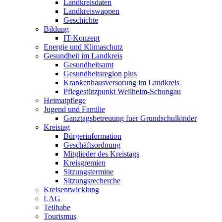
Landkreisdaten
Landkreiswappen
Geschichte
Bildung
IT-Konzept
Energie und Klimaschutz
Gesundheit im Landkreis
Gesundheitsamt
Gesundheitsregion plus
Krankenhausversorung im Landkreis
Pflegestützpunkt Weilheim-Schongau
Heimatpflege
Jugend und Familie
Ganztagsbetreuung fuer Grundschulkinder
Kreistag
Bürgerinformation
Geschäftsordnung
Mitglieder des Kreistags
Kreisgremien
Sitzungstermine
Sitzungsrecherche
Kreisentwicklung
LAG
Teilhabe
Tourismus