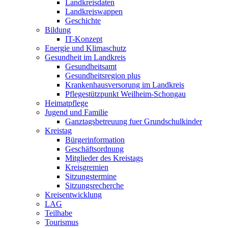
Landkreisdaten
Landkreiswappen
Geschichte
Bildung
IT-Konzept
Energie und Klimaschutz
Gesundheit im Landkreis
Gesundheitsamt
Gesundheitsregion plus
Krankenhausversorung im Landkreis
Pflegestützpunkt Weilheim-Schongau
Heimatpflege
Jugend und Familie
Ganztagsbetreuung fuer Grundschulkinder
Kreistag
Bürgerinformation
Geschäftsordnung
Mitglieder des Kreistags
Kreisgremien
Sitzungstermine
Sitzungsrecherche
Kreisentwicklung
LAG
Teilhabe
Tourismus