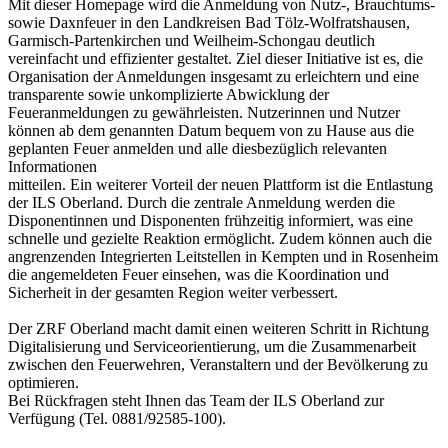
Mit dieser Homepage wird die Anmeldung von Nutz-, Brauchtums-
sowie Daxnfeuer in den Landkreisen Bad Tölz-Wolfratshausen,
Garmisch-Partenkirchen und Weilheim-Schongau deutlich
vereinfacht und effizienter gestaltet. Ziel dieser Initiative ist es, die
Organisation der Anmeldungen insgesamt zu erleichtern und eine
transparente sowie unkomplizierte Abwicklung der
Feueranmeldungen zu gewährleisten. Nutzerinnen und Nutzer
können ab dem genannten Datum bequem von zu Hause aus die
geplanten Feuer anmelden und alle diesbezüglich relevanten
Informationen
mitteilen. Ein weiterer Vorteil der neuen Plattform ist die Entlastung
der ILS Oberland. Durch die zentrale Anmeldung werden die
Disponentinnen und Disponenten frühzeitig informiert, was eine
schnelle und gezielte Reaktion ermöglicht. Zudem können auch die
angrenzenden Integrierten Leitstellen in Kempten und in Rosenheim
die angemeldeten Feuer einsehen, was die Koordination und
Sicherheit in der gesamten Region weiter verbessert.
Der ZRF Oberland macht damit einen weiteren Schritt in Richtung
Digitalisierung und Serviceorientierung, um die Zusammenarbeit
zwischen den Feuerwehren, Veranstaltern und der Bevölkerung zu
optimieren.
Bei Rückfragen steht Ihnen das Team der ILS Oberland zur
Verfügung (Tel. 0881/92585-100).