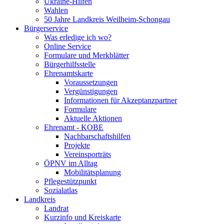
Ukraine-Hilfen
Wahlen
50 Jahre Landkreis Weilheim-Schongau
Bürgerservice
Was erledige ich wo?
Online Service
Formulare und Merkblätter
Bürgerhilfsstelle
Ehrenamtskarte
Voraussetzungen
Vergünstigungen
Informationen für Akzeptanzpartner
Formulare
Aktuelle Aktionen
Ehrenamt - KOBE
Nachbarschaftshilfen
Projekte
Vereinsporträts
ÖPNV im Alltag
Mobilitätsplanung
Pflegestützpunkt
Sozialatlas
Landkreis
Landrat
Kurzinfo und Kreiskarte