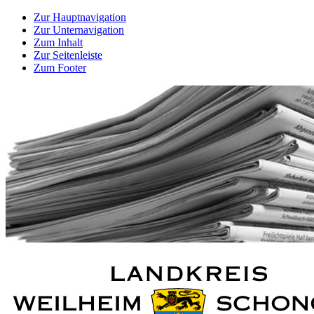
Zur Hauptnavigation
Zur Unternavigation
Zum Inhalt
Zur Seitenleiste
Zum Footer