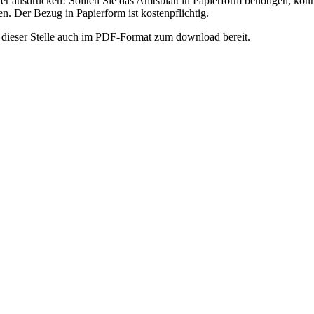
er ausdrucken! Sollten Sie das Amtsblatt in Papierform benötigen, könne
. Der Bezug in Papierform ist kostenpflichtig.
an dieser Stelle auch im PDF-Format zum download bereit.