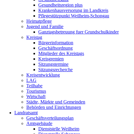
Gesundheitsregion plus
Krankenhausversorung im Landkreis
Pflegestützpunkt Weilheim-Schongau
Heimatpflege
Jugend und Familie
Ganztagsbetreuung fuer Grundschulkinder
Kreistag
Bürgerinformation
Geschäftsordnung
Mitglieder des Kreistags
Kreisgremien
Sitzungstermine
Sitzungsrecherche
Kreisentwicklung
LAG
Teilhabe
Tourismus
Wirtschaft
Städte, Märkte und Gemeinden
Behörden und Einrichtungen
Landratsamt
Geschäftsverteilungsplan
Amtsgebäude
Dienststelle Weilheim