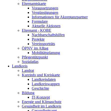
Ehrenamtskarte
Voraussetzungen
Vergünstigungen
Informationen für Akzeptanzpartner
Formulare
Aktuelle Aktionen
Ehrenamt - KOBE
Nachbarschaftshilfen
Projekte
Vereinsporträts
ÖPNV im Alltag
Mobilitätsplanung
Pflegestützpunkt
Sozialatlas
Landkreis
Landrat
Kurzinfo und Kreiskarte
Landkreisdaten
Landkreiswappen
Geschichte
Bildung
IT-Konzept
Energie und Klimaschutz
Gesundheit im Landkreis
Gesundheitsamt