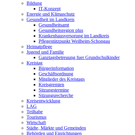
Bildung
IT-Konzept
Energie und Klimaschutz
Gesundheit im Landkreis
Gesundheitsamt
Gesundheitsregion plus
Krankenhausversorung im Landkreis
Pflegestützpunkt Weilheim-Schongau
Heimatpflege
Jugend und Familie
Ganztagsbetreuung fuer Grundschulkinder
Kreistag
Bürgerinformation
Geschäftsordnung
Mitglieder des Kreistags
Kreisgremien
Sitzungstermine
Sitzungsrecherche
Kreisentwicklung
LAG
Teilhabe
Tourismus
Wirtschaft
Städte, Märkte und Gemeinden
Behörden und Einrichtungen