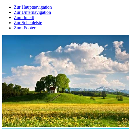
Zur Hauptnavigation
Zur Unternavigation
Zum Inhalt
Zur Seitenleiste
Zum Footer