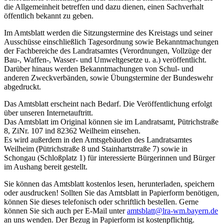
die Allgemeinheit betreffen und dazu dienen, einen Sachverhalt
öffentlich bekannt zu geben.
Im Amtsblatt werden die Sitzungstermine des Kreistags und seiner
Ausschüsse einschließlich Tagesordnung sowie Bekanntmachungen
der Fachbereiche des Landratsamtes (Verordnungen, Vollzüge der
Bau-, Waffen-, Wasser- und Umweltgesetze u. a.) veröffentlicht.
Darüber hinaus werden Bekanntmachungen von Schul- und
anderen Zweckverbänden, sowie Übungstermine der Bundeswehr
abgedruckt.
Das Amtsblatt erscheint nach Bedarf. Die Veröffentlichung erfolgt
über unseren Internetauftritt.
Das Amtsblatt im Original können sie im Landratsamt, Pütrichstraße
8, ZiNr. 107 ind 82362 Weilheim einsehen.
Es wird außerdem in den Amtsgebäuden des Landratsamtes
Weilheim (Pütrichstraße 8 und Stainhartstrraße 7) sowie in
Schongau (Schloßplatz 1) für interessierte Bürgerinnen und Bürger
im Aushang bereit gestellt.
Sie können das Amtsblatt kostenlos lesen, herunterladen, speichern
oder ausdrucken! Sollten Sie das Amtsblatt in Papierform benötigen,
können Sie dieses telefonisch oder schriftlich bestellen. Gerne
können Sie sich auch per E-Mail unter
amtsblatt@lra-wm.bayern.de
an uns wenden. Der Bezug in Papierform ist kostenpflichtig.