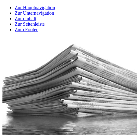
Zur Hauptnavigation
Zur Unternavigation
Zum Inhalt
Zur Seitenleiste
Zum Footer