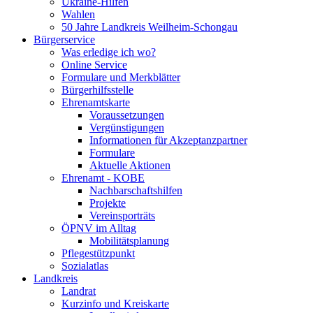
Ukraine-Hilfen
Wahlen
50 Jahre Landkreis Weilheim-Schongau
Bürgerservice
Was erledige ich wo?
Online Service
Formulare und Merkblätter
Bürgerhilfsstelle
Ehrenamtskarte
Voraussetzungen
Vergünstigungen
Informationen für Akzeptanzpartner
Formulare
Aktuelle Aktionen
Ehrenamt - KOBE
Nachbarschaftshilfen
Projekte
Vereinsporträts
ÖPNV im Alltag
Mobilitätsplanung
Pflegestützpunkt
Sozialatlas
Landkreis
Landrat
Kurzinfo und Kreiskarte