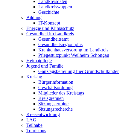
Landkreisdaten
Landkreiswappen
Geschichte
Bildung
IT-Konzept
Energie und Klimaschutz
Gesundheit im Landkreis
Gesundheitsamt
Gesundheitsregion plus
Krankenhausversorung im Landkreis
Pflegestützpunkt Weilheim-Schongau
Heimatpflege
Jugend und Familie
Ganztagsbetreuung fuer Grundschulkinder
Kreistag
Bürgerinformation
Geschäftsordnung
Mitglieder des Kreistags
Kreisgremien
Sitzungstermine
Sitzungsrecherche
Kreisentwicklung
LAG
Teilhabe
Tourismus