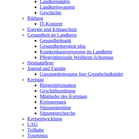
Landkreisdaten
Landkreiswappen
Geschichte
Bildung
IT-Konzept
Energie und Klimaschutz
Gesundheit im Landkreis
Gesundheitsamt
Gesundheitsregion plus
Krankenhausversorung im Landkreis
Pflegestützpunkt Weilheim-Schongau
Heimatpflege
Jugend und Familie
Ganztagsbetreuung fuer Grundschulkinder
Kreistag
Bürgerinformation
Geschäftsordnung
Mitglieder des Kreistags
Kreisgremien
Sitzungstermine
Sitzungsrecherche
Kreisentwicklung
LAG
Teilhabe
Tourismus