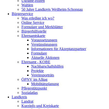
Ukraine-Hilfen
Wahlen
50 Jahre Landkreis Weilheim-Schongau
Bürgerservice
Was erledige ich wo?
Online Service
Formulare und Merkblätter
Bürgerhilfsstelle
Ehrenamtskarte
Voraussetzungen
Vergünstigungen
Informationen für Akzeptanzpartner
Formulare
Aktuelle Aktionen
Ehrenamt - KOBE
Nachbarschaftshilfen
Projekte
Vereinsporträts
ÖPNV im Alltag
Mobilitätsplanung
Pflegestützpunkt
Sozialatlas
Landkreis
Landrat
Kurzinfo und Kreiskarte