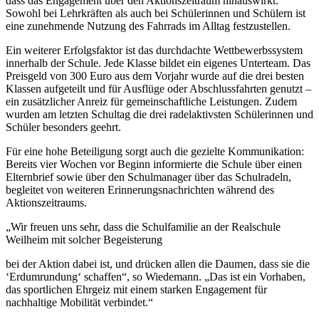
dass das Engagement über den Aktionszeitraum hinauswirkt.
Sowohl bei Lehrkräften als auch bei Schülerinnen und Schülern ist
eine zunehmende Nutzung des Fahrrads im Alltag festzustellen.
Ein weiterer Erfolgsfaktor ist das durchdachte Wettbewerbssystem
innerhalb der Schule. Jede Klasse bildet ein eigenes Unterteam. Das
Preisgeld von 300 Euro aus dem Vorjahr wurde auf die drei besten
Klassen aufgeteilt und für Ausflüge oder Abschlussfahrten genutzt –
ein zusätzlicher Anreiz für gemeinschaftliche Leistungen. Zudem
wurden am letzten Schultag die drei radelaktivsten Schülerinnen und
Schüler besonders geehrt.
Für eine hohe Beteiligung sorgt auch die gezielte Kommunikation:
Bereits vier Wochen vor Beginn informierte die Schule über einen
Elternbrief sowie über den Schulmanager über das Schulradeln,
begleitet von weiteren Erinnerungsnachrichten während des
Aktionszeitraums.
„Wir freuen uns sehr, dass die Schulfamilie an der Realschule
Weilheim mit solcher Begeisterung
bei der Aktion dabei ist, und drücken allen die Daumen, dass sie die
‘Erdumrundung‘ schaffen“, so Wiedemann. „Das ist ein Vorhaben,
das sportlichen Ehrgeiz mit einem starken Engagement für
nachhaltige Mobilität verbindet.“