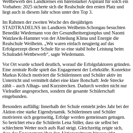
Wettbewerb des Landkreises ein bärenstarker Aspirant für solch ein
Vorhaben: 2025 sicherte sich die Realschule den ersten Platz und
liegt auch in diesem Jahr schon unter den Top 3.
Im Rahmen der zweiten Woche des diesjährigen
STADTRADELNS im Landkreis Weilheim-Schongau besuchten
Benedikt Wiedemann von der Gesundheitsregionplus und Naomi
Watzlawik-Hammer von der Abteilung Klima und Energie die
Realschule Weilheim. „Wir waren einfach neugierig auf das
Erfolgsrezept dieser Schule für so eine stabil hohe Leistung beim
Schulradel-Wettbewerb“, sagte Wiedemann.
Vor Ort wurde schnell deutlich, worauf die Erfolgsfaktoren gründen.
Eine zentrale Rolle spielt das Engagement der Lehrkräfte. Konrektor
Markus Kölsch motiviert die Schülerinnen und Schüler aktiv im
Unterricht und vermittelt dabei eine klare Botschaft: Jede Strecke
zählt – auch Alltags- und Kurzstrecken. Dadurch werden nicht nur
Vielradler angesprochen, sondern die gesamte Schülerschaft
eingebunden.
Besonders auffällig: Innerhalb der Schule entsteht jedes Jahr bei der
Aktion eine starke Eigendynamik. Schülerinnen und Schüler
motivieren sich gegenseitig, Erfolge werden gemeinsam getragen.
So berichtet etwa die Schülerin Lena Stiller, dass sie selbst bei
schlechtem Wetter noch aufs Rad steigt. Gleichzeitig zeigte sich,