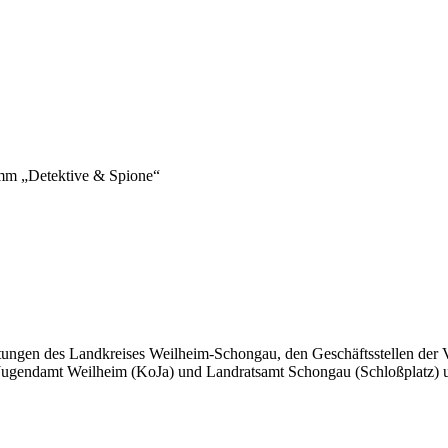
amm „Detektive & Spione“
ltungen des Landkreises Weilheim-Schongau, den Geschäftsstellen der 
endamt Weilheim (KoJa) und Landratsamt Schongau (Schloßplatz) und i