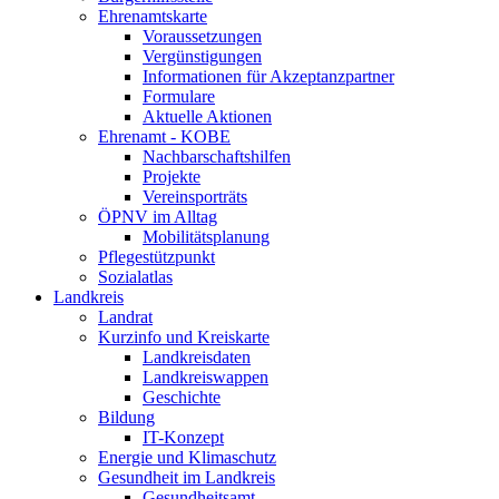
Ehrenamtskarte
Voraussetzungen
Vergünstigungen
Informationen für Akzeptanzpartner
Formulare
Aktuelle Aktionen
Ehrenamt - KOBE
Nachbarschaftshilfen
Projekte
Vereinsporträts
ÖPNV im Alltag
Mobilitätsplanung
Pflegestützpunkt
Sozialatlas
Landkreis
Landrat
Kurzinfo und Kreiskarte
Landkreisdaten
Landkreiswappen
Geschichte
Bildung
IT-Konzept
Energie und Klimaschutz
Gesundheit im Landkreis
Gesundheitsamt