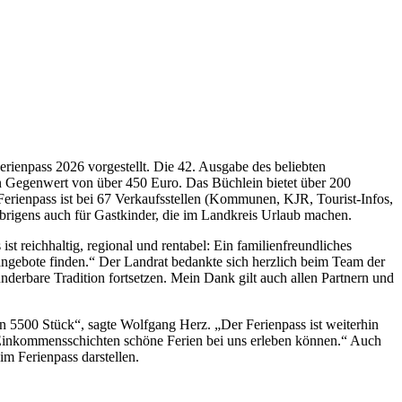
rienpass 2026 vorgestellt. Die 42. Ausgabe des beliebten
en Gegenwert von über 450 Euro. Das Büchlein bietet über 200
rienpass ist bei 67 Verkaufsstellen (Kommunen, KJR, Tourist-Infos,
brigens auch für Gastkinder, die im Landkreis Urlaub machen.
t reichhaltig, regional und rentabel: Ein familienfreundliches
ngebote finden.“ Der Landrat bedankte sich herzlich beim Team der
erbare Tradition fortsetzen. Mein Dank gilt auch allen Partnern und
n 5500 Stück“, sagte Wolfgang Herz. „Der Ferienpass ist weiterhin
lle Einkommensschichten schöne Ferien bei uns erleben können.“ Auch
m Ferienpass darstellen.