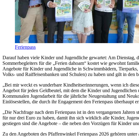
Ferienpass
Darauf haben viele Kinder und Jugendliche gewartet: Am Dienstag, de
Sommerbegleiters für die „Ferien dahoam“ kostet wie gewohnt familie
Angebote für Kinder und Jugendliche in Schwimmbädern, Tierparks, K
Volks- und Raiffeisenbanken und Schulen) zu haben und gilt in den 
„Bei mir weckt es wunderbare Kindheitserinnerungen, wenn ich dieses k
Angebot für jeden Geldbeutel, mit dem die Kinder und Jugendlichen 
Kommunalen Jugendarbeit für die jährliche Neugestaltung und Neukon
Einlösestellen, die durch ihr Engagement den Ferienpass überhaupt e
„Die Nachfrage nach dem Ferienpass ist in den vergangenen Jahren st
für nur drei Euro zu haben, damit ihn sich wirklich alle Kinder, Jug
gestiegen sind die Angebote – die neben den Vorzügen für Kinder un
Zu den Angeboten des Pfaffenwinkel Ferienpass 2026 gehören unter