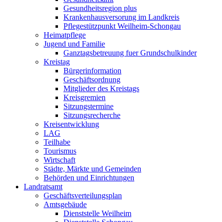
Gesundheitsregion plus
Krankenhausversorung im Landkreis
Pflegestützpunkt Weilheim-Schongau
Heimatpflege
Jugend und Familie
Ganztagsbetreuung fuer Grundschulkinder
Kreistag
Bürgerinformation
Geschäftsordnung
Mitglieder des Kreistags
Kreisgremien
Sitzungstermine
Sitzungsrecherche
Kreisentwicklung
LAG
Teilhabe
Tourismus
Wirtschaft
Städte, Märkte und Gemeinden
Behörden und Einrichtungen
Landratsamt
Geschäftsverteilungsplan
Amtsgebäude
Dienststelle Weilheim