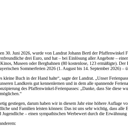
n 30. Juni 2026, wurde von Landrat Johann Bertl der Pfaffenwinkel Fe
nfreundliche drei Euro, und hat – bei Einlösung aller Angebote – ein
inos, Museen oder Bergbahnen (80 kostenlose, 123 ermäßigte). Der Fe
bayerischen Sommerferien 2026 (1. August bis 14. September 2026) – ü
leine Buch in der Hand halte“, sagte der Landrat. „Unser Ferienpass is
unseren Landkreis gut kennenlernen und in dem alle spannende Feriena
zipierung des Pfaffenwinkel-Ferienpasses: „Danke, dass Sie diese wund
rmöglichen.“
etig gestiegen, darum haben wir in diesem Jahr eine höhere Auflage vo
endliche und Familien leisten können: Das ist uns sehr wichtig, dass a
d Jugendliche – einen sympathischen Werbewert durch die Erwähnung i
 anderem: