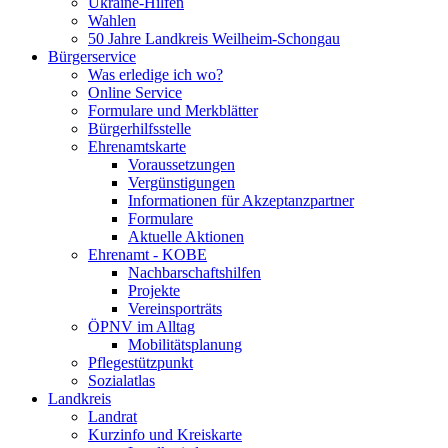
Ukraine-Hilfen
Wahlen
50 Jahre Landkreis Weilheim-Schongau
Bürgerservice
Was erledige ich wo?
Online Service
Formulare und Merkblätter
Bürgerhilfsstelle
Ehrenamtskarte
Voraussetzungen
Vergünstigungen
Informationen für Akzeptanzpartner
Formulare
Aktuelle Aktionen
Ehrenamt - KOBE
Nachbarschaftshilfen
Projekte
Vereinsporträts
ÖPNV im Alltag
Mobilitätsplanung
Pflegestützpunkt
Sozialatlas
Landkreis
Landrat
Kurzinfo und Kreiskarte