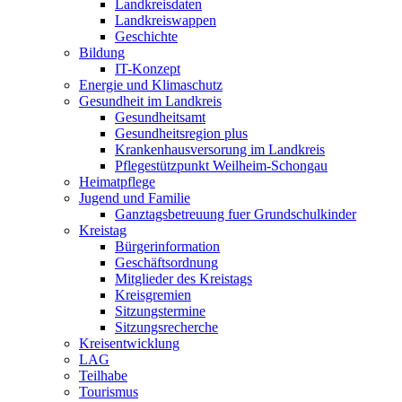
Landkreisdaten
Landkreiswappen
Geschichte
Bildung
IT-Konzept
Energie und Klimaschutz
Gesundheit im Landkreis
Gesundheitsamt
Gesundheitsregion plus
Krankenhausversorung im Landkreis
Pflegestützpunkt Weilheim-Schongau
Heimatpflege
Jugend und Familie
Ganztagsbetreuung fuer Grundschulkinder
Kreistag
Bürgerinformation
Geschäftsordnung
Mitglieder des Kreistags
Kreisgremien
Sitzungstermine
Sitzungsrecherche
Kreisentwicklung
LAG
Teilhabe
Tourismus