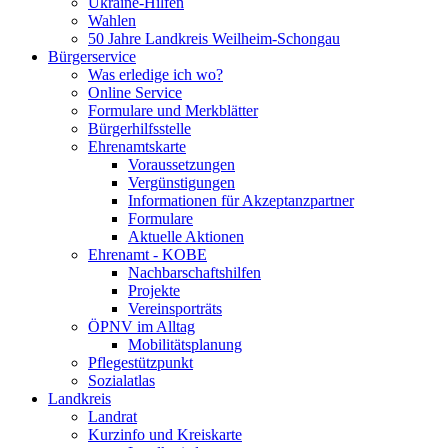
Ukraine-Hilfen
Wahlen
50 Jahre Landkreis Weilheim-Schongau
Bürgerservice
Was erledige ich wo?
Online Service
Formulare und Merkblätter
Bürgerhilfsstelle
Ehrenamtskarte
Voraussetzungen
Vergünstigungen
Informationen für Akzeptanzpartner
Formulare
Aktuelle Aktionen
Ehrenamt - KOBE
Nachbarschaftshilfen
Projekte
Vereinsporträts
ÖPNV im Alltag
Mobilitätsplanung
Pflegestützpunkt
Sozialatlas
Landkreis
Landrat
Kurzinfo und Kreiskarte