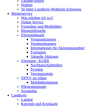
Ukraine-Hilfen
Wahlen
50 Jahre Landkreis Weilheim-Schongau
Bürgerservice
Was erledige ich wo?
Online Service
Formulare und Merkblätter
Bürgerhilfsstelle
Ehrenamtskarte
Voraussetzungen
Vergünstigungen
Informationen für Akzeptanzpartner
Formulare
Aktuelle Aktionen
Ehrenamt - KOBE
Nachbarschaftshilfen
Projekte
Vereinsporträts
ÖPNV im Alltag
Mobilitätsplanung
Pflegestützpunkt
Sozialatlas
Landkreis
Landrat
Kurzinfo und Kreiskarte