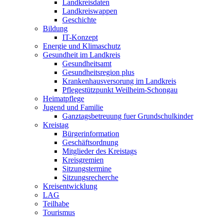
Landkreisdaten
Landkreiswappen
Geschichte
Bildung
IT-Konzept
Energie und Klimaschutz
Gesundheit im Landkreis
Gesundheitsamt
Gesundheitsregion plus
Krankenhausversorung im Landkreis
Pflegestützpunkt Weilheim-Schongau
Heimatpflege
Jugend und Familie
Ganztagsbetreuung fuer Grundschulkinder
Kreistag
Bürgerinformation
Geschäftsordnung
Mitglieder des Kreistags
Kreisgremien
Sitzungstermine
Sitzungsrecherche
Kreisentwicklung
LAG
Teilhabe
Tourismus