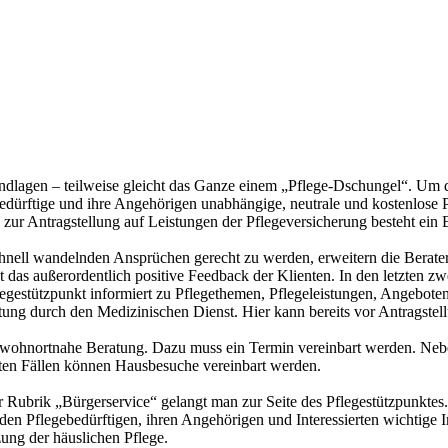
undlagen – teilweise gleicht das Ganze einem „Pflege-Dschungel“. Um 
bedürftige und ihre Angehörigen unabhängige, neutrale und kostenlose P
s zur Antragstellung auf Leistungen der Pflegeversicherung besteht ein
hnell wandelnden Ansprüchen gerecht zu werden, erweitern die Berater
 das außerordentlich positive Feedback der Klienten. In den letzten zwe
legestützpunkt informiert zu Pflegethemen, Pflegeleistungen, Angebote
ung durch den Medizinischen Dienst. Hier kann bereits vor Antragstell
e wohnortnahe Beratung. Dazu muss ein Termin vereinbart werden. Neb
gten Fällen können Hausbesuche vereinbart werden.
Rubrik „Bürgerservice“ gelangt man zur Seite des Pflegestützpunktes. 
den Pflegebedürftigen, ihren Angehörigen und Interessierten wichtige I
zung der häuslichen Pflege.