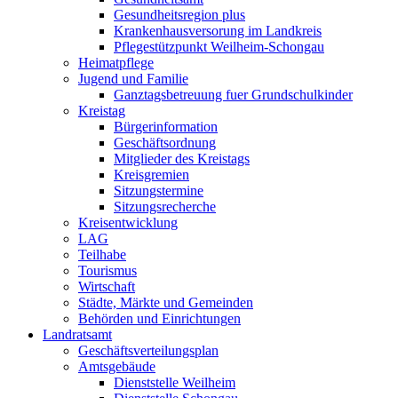
Gesundheitsregion plus
Krankenhausversorung im Landkreis
Pflegestützpunkt Weilheim-Schongau
Heimatpflege
Jugend und Familie
Ganztagsbetreuung fuer Grundschulkinder
Kreistag
Bürgerinformation
Geschäftsordnung
Mitglieder des Kreistags
Kreisgremien
Sitzungstermine
Sitzungsrecherche
Kreisentwicklung
LAG
Teilhabe
Tourismus
Wirtschaft
Städte, Märkte und Gemeinden
Behörden und Einrichtungen
Landratsamt
Geschäftsverteilungsplan
Amtsgebäude
Dienststelle Weilheim