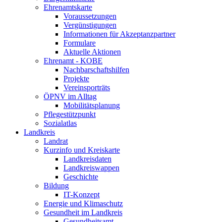
Ehrenamtskarte
Voraussetzungen
Vergünstigungen
Informationen für Akzeptanzpartner
Formulare
Aktuelle Aktionen
Ehrenamt - KOBE
Nachbarschaftshilfen
Projekte
Vereinsporträts
ÖPNV im Alltag
Mobilitätsplanung
Pflegestützpunkt
Sozialatlas
Landkreis
Landrat
Kurzinfo und Kreiskarte
Landkreisdaten
Landkreiswappen
Geschichte
Bildung
IT-Konzept
Energie und Klimaschutz
Gesundheit im Landkreis
Gesundheitsamt