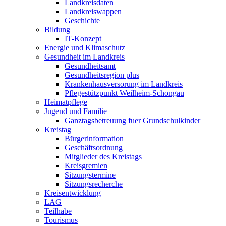
Landkreisdaten
Landkreiswappen
Geschichte
Bildung
IT-Konzept
Energie und Klimaschutz
Gesundheit im Landkreis
Gesundheitsamt
Gesundheitsregion plus
Krankenhausversorung im Landkreis
Pflegestützpunkt Weilheim-Schongau
Heimatpflege
Jugend und Familie
Ganztagsbetreuung fuer Grundschulkinder
Kreistag
Bürgerinformation
Geschäftsordnung
Mitglieder des Kreistags
Kreisgremien
Sitzungstermine
Sitzungsrecherche
Kreisentwicklung
LAG
Teilhabe
Tourismus