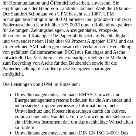
für Kommunikation und Öffentlichkeitsarbeit, anwesend. Sie
empfingen aus der Hand von Landrätin Jochner-Weiß die Urkunde.
Der Standort Schongau von UPM besteht seit 1887. UPM
Schongau beschäftigt rund 400 Mitarbeiter und produziert auf zwei
Papiermaschinen jährlich über 575.000 Tonnen Rollendruckpapiere
für Zeitungen, Zeitungsbeilagen, Anzeigenblätter, Prospekte,
Illustrierte und Kataloge. Die Papierfabrik setzt auf Nachhaltigkeit
und verwendet neben Holz über 90 Prozent Altpapier. UPM und das
Unternehmen SMI haben gemeinsam ein Verfahren zur Herstellung
von gefälltem Calciumcarbonat (PCC) aus Rauchgas und Asche
entwickelt. Das Verfahren ist eine neuartige, intelligente Methode
zum Recycling von Asche für den Baubereich sowie für die
Papierherstellung, die zudem große Energieeinsparungen
ermöglicht.
Die Leistungen von UPM im Einzelnen:
Umweltmanagementsystem nach EMAS: Umwelt- und
Energiemanagementsysteme bedeuten für die Anwender und
interessierte Gruppen verbesserte Informationen, mehr
Umweltschutz und Kosteneinsparungen durch ein aktives,
vorausschauendes Handeln. Für die Umweltpolitik stellen sie
ein effektives Instrument dar, um das nachhaltige Wirtschaften
zu fördern
Umweltmanagementsystem nach DIN EN ISO 14001: Das