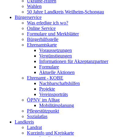
Ukraine-Hilfen
Wahlen
50 Jahre Landkreis Weilheim-Schongau
Bürgerservice
Was erledige ich wo?
Online Service
Formulare und Merkblätter
Bürgerhilfsstelle
Ehrenamtskarte
Voraussetzungen
Vergünstigungen
Informationen für Akzeptanzpartner
Formulare
Aktuelle Aktionen
Ehrenamt - KOBE
Nachbarschaftshilfen
Projekte
Vereinsporträts
ÖPNV im Alltag
Mobilitätsplanung
Pflegestützpunkt
Sozialatlas
Landkreis
Landrat
Kurzinfo und Kreiskarte