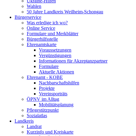
Ukraine-Hilfen
Wahlen
50 Jahre Landkreis Weilheim-Schongau
Bürgerservice
Was erledige ich wo?
Online Service
Formulare und Merkblätter
Bürgerhilfsstelle
Ehrenamtskarte
Voraussetzungen
Vergünstigungen
Informationen für Akzeptanzpartner
Formulare
Aktuelle Aktionen
Ehrenamt - KOBE
Nachbarschaftshilfen
Projekte
Vereinsporträts
ÖPNV im Alltag
Mobilitätsplanung
Pflegestützpunkt
Sozialatlas
Landkreis
Landrat
Kurzinfo und Kreiskarte