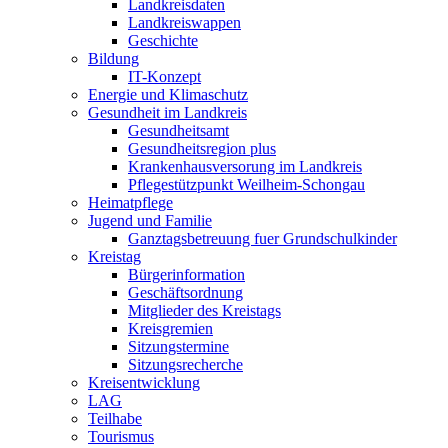
Landkreisdaten
Landkreiswappen
Geschichte
Bildung
IT-Konzept
Energie und Klimaschutz
Gesundheit im Landkreis
Gesundheitsamt
Gesundheitsregion plus
Krankenhausversorung im Landkreis
Pflegestützpunkt Weilheim-Schongau
Heimatpflege
Jugend und Familie
Ganztagsbetreuung fuer Grundschulkinder
Kreistag
Bürgerinformation
Geschäftsordnung
Mitglieder des Kreistags
Kreisgremien
Sitzungstermine
Sitzungsrecherche
Kreisentwicklung
LAG
Teilhabe
Tourismus