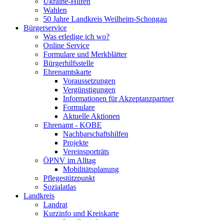
Ukraine-Hilfen
Wahlen
50 Jahre Landkreis Weilheim-Schongau
Bürgerservice
Was erledige ich wo?
Online Service
Formulare und Merkblätter
Bürgerhilfsstelle
Ehrenamtskarte
Voraussetzungen
Vergünstigungen
Informationen für Akzeptanzpartner
Formulare
Aktuelle Aktionen
Ehrenamt - KOBE
Nachbarschaftshilfen
Projekte
Vereinsporträts
ÖPNV im Alltag
Mobilitätsplanung
Pflegestützpunkt
Sozialatlas
Landkreis
Landrat
Kurzinfo und Kreiskarte