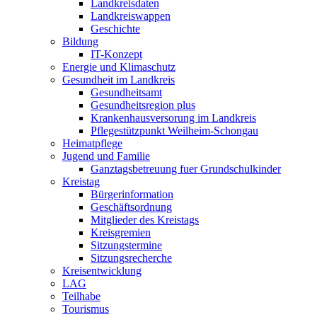
Landkreisdaten
Landkreiswappen
Geschichte
Bildung
IT-Konzept
Energie und Klimaschutz
Gesundheit im Landkreis
Gesundheitsamt
Gesundheitsregion plus
Krankenhausversorung im Landkreis
Pflegestützpunkt Weilheim-Schongau
Heimatpflege
Jugend und Familie
Ganztagsbetreuung fuer Grundschulkinder
Kreistag
Bürgerinformation
Geschäftsordnung
Mitglieder des Kreistags
Kreisgremien
Sitzungstermine
Sitzungsrecherche
Kreisentwicklung
LAG
Teilhabe
Tourismus