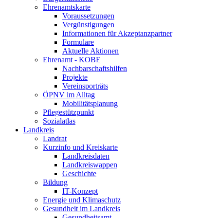
Ehrenamtskarte
Voraussetzungen
Vergünstigungen
Informationen für Akzeptanzpartner
Formulare
Aktuelle Aktionen
Ehrenamt - KOBE
Nachbarschaftshilfen
Projekte
Vereinsporträts
ÖPNV im Alltag
Mobilitätsplanung
Pflegestützpunkt
Sozialatlas
Landkreis
Landrat
Kurzinfo und Kreiskarte
Landkreisdaten
Landkreiswappen
Geschichte
Bildung
IT-Konzept
Energie und Klimaschutz
Gesundheit im Landkreis
Gesundheitsamt