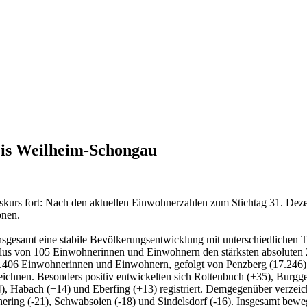
eis Weilheim-Schongau
skurs fort: Nach den aktuellen Einwohnerzahlen zum Stichtag 31. D
onen.
insgesamt eine stabile Bevölkerungsentwicklung mit unterschiedlichen
em Plus von 105 Einwohnerinnen und Einwohnern den stärksten absolut
.406 Einwohnerinnen und Einwohnern, gefolgt von Penzberg (17.246)
nen. Besonders positiv entwickelten sich Rottenbuch (+35), Burggen 
), Habach (+14) und Eberfing (+13) registriert. Demgegenüber verzei
chering (-21), Schwabsoien (-18) und Sindelsdorf (-16). Insgesamt be