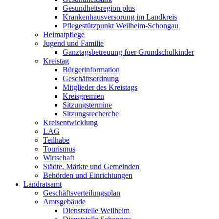
Gesundheitsregion plus
Krankenhausversorung im Landkreis
Pflegestützpunkt Weilheim-Schongau
Heimatpflege
Jugend und Familie
Ganztagsbetreuung fuer Grundschulkinder
Kreistag
Bürgerinformation
Geschäftsordnung
Mitglieder des Kreistags
Kreisgremien
Sitzungstermine
Sitzungsrecherche
Kreisentwicklung
LAG
Teilhabe
Tourismus
Wirtschaft
Städte, Märkte und Gemeinden
Behörden und Einrichtungen
Landratsamt
Geschäftsverteilungsplan
Amtsgebäude
Dienststelle Weilheim