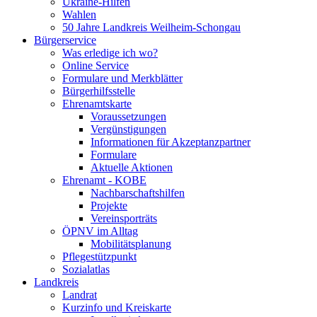
Ukraine-Hilfen
Wahlen
50 Jahre Landkreis Weilheim-Schongau
Bürgerservice
Was erledige ich wo?
Online Service
Formulare und Merkblätter
Bürgerhilfsstelle
Ehrenamtskarte
Voraussetzungen
Vergünstigungen
Informationen für Akzeptanzpartner
Formulare
Aktuelle Aktionen
Ehrenamt - KOBE
Nachbarschaftshilfen
Projekte
Vereinsporträts
ÖPNV im Alltag
Mobilitätsplanung
Pflegestützpunkt
Sozialatlas
Landkreis
Landrat
Kurzinfo und Kreiskarte