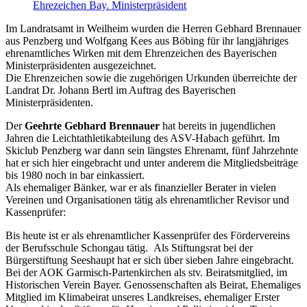
Ehrezeichen Bay. Ministerpräsident
Im Landratsamt in Weilheim wurden die Herren Gebhard Brennauer
aus Penzberg und Wolfgang Kees aus Böbing für ihr langjähriges
ehrenamtliches Wirken mit dem Ehrenzeichen des Bayerischen
Ministerpräsidenten ausgezeichnet.
Die Ehrenzeichen sowie die zugehörigen Urkunden überreichte der
Landrat Dr. Johann Bertl im Auftrag des Bayerischen
Ministerpräsidenten.
Der
Geehrte Gebhard Brennauer
hat bereits in jugendlichen
Jahren die Leichtathletikabteilung des ASV-Habach geführt. Im
Skiclub Penzberg war dann sein längstes Ehrenamt, fünf Jahrzehnte
hat er sich hier eingebracht und unter anderem die Mitgliedsbeiträge
bis 1980 noch in bar einkassiert.
Als ehemaliger Bänker, war er als finanzieller Berater in vielen
Vereinen und Organisationen tätig als ehrenamtlicher Revisor und
Kassenprüfer:
Bis heute ist er als ehrenamtlicher Kassenprüfer des Fördervereins
der Berufsschule Schongau tätig. Als Stiftungsrat bei der
Bürgerstiftung Seeshaupt hat er sich über sieben Jahre eingebracht.
Bei der AOK Garmisch-Partenkirchen als stv. Beiratsmitglied, im
Historischen Verein Bayer. Genossenschaften als Beirat, Ehemaliges
Mitglied im Klimabeirat unseres Landkreises, ehemaliger Erster