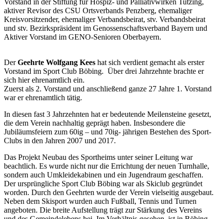
Vorstand in der Stiftung für Hospiz- und Palliativwirken Tutzing,
aktiver Revisor des CSU Ortsverbands Penzberg, ehemaliger
Kreisvorsitzender, ehemaliger Verbandsbeirat, stv. Verbandsbeirat
und stv. Bezirkspräsident im Genossenschaftsverband Bayern und
Aktiver Vorstand im GENO-Senioren Oberbayern.
Der
Geehrte Wolfgang Kees
hat sich verdient gemacht als erster
Vorstand im Sport Club Böbing. Über drei Jahrzehnte brachte er
sich hier ehrenamtlich ein.
Zuerst als 2. Vorstand und anschließend ganze 27 Jahre 1. Vorstand
war er ehrenamtlich tätig.
In diesen fast 3 Jahrzehnten hat er bedeutende Meilensteine gesetzt,
die dem Verein nachhaltig geprägt haben. Insbesondere die
Jubiläumsfeiern zum 60ig – und 70ig- jährigen Bestehen des Sport-
Clubs in den Jahren 2007 und 2017.
Das Projekt Neubau des Sportheims unter seiner Leitung war
beachtlich. Es wurde nicht nur die Errichtung der neuen Turnhalle,
sondern auch Umkleidekabinen und ein Jugendraum geschaffen.
Der ursprüngliche Sport Club Böbing war als Skiclub gegründet
worden. Durch den Geehrten wurde der Verein vielseitig ausgebaut.
Neben dem Skisport wurden auch Fußball, Tennis und Turnen
angeboten. Die breite Aufstellung trägt zur Stärkung des Vereins
und des Gemeindelebens bei. Im Verhältnis gesehen, ist in Böbing