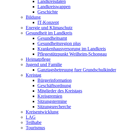
Landkreisdaten
Landkreiswappen
Geschichte
Bildung
IT-Konzept
Energie und Klimaschutz
Gesundheit im Landkreis
Gesundheitsamt
Gesundheitsregion plus
Krankenhausversorung im Landkreis
Pflegestützpunkt Weilheim-Schongau
Heimatpflege
Jugend und Familie
Ganztagsbetreuung fuer Grundschulkinder
Kreistag
Bürgerinformation
Geschäftsordnung
Mitglieder des Kreistags
Kreisgremien
Sitzungstermine
Sitzungsrecherche
Kreisentwicklung
LAG
Teilhabe
Tourismus