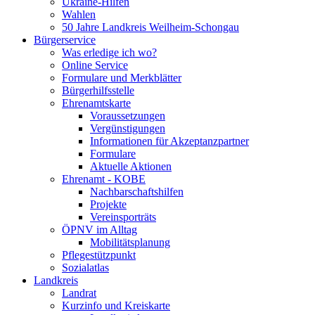
Ukraine-Hilfen
Wahlen
50 Jahre Landkreis Weilheim-Schongau
Bürgerservice
Was erledige ich wo?
Online Service
Formulare und Merkblätter
Bürgerhilfsstelle
Ehrenamtskarte
Voraussetzungen
Vergünstigungen
Informationen für Akzeptanzpartner
Formulare
Aktuelle Aktionen
Ehrenamt - KOBE
Nachbarschaftshilfen
Projekte
Vereinsporträts
ÖPNV im Alltag
Mobilitätsplanung
Pflegestützpunkt
Sozialatlas
Landkreis
Landrat
Kurzinfo und Kreiskarte