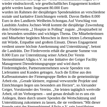
wieder eindrucksvoll, wie gesellschaftliches Engagement konkret
gelebt werden kann: Insgesamt 80.000 Euro
wurden im Rahmen der diesjährigen Spendenaktion an verschiedene
soziale und karitative Einrichtungen verteilt. Davon fließen 8.000
Euro in den Landkreis Weilheim-Schongau.Auf Vorschlag von
Landrätin Andrea Jochner-Weiß kommt die diesjährige Zuwendung
dem Förderverein „2 Hospize in Polling“ zugute. „Hospizarbeit ist
ein besonders sensibles und wichtiges Thema. Die Mitarbeiterinnen
und Mitarbeiter begleiten Menschen in ihren letzten Lebensphasen
mit Würde, Empathie und großem Einsatz. Dieses Engagement
verdient unsere höchste Anerkennung und Unterstützung“, betont
die Landrätin. Der Förderverein erhält die gesamte Summe von
8.000 Euro zur Unterstützung seiner Arbeit.Der Verein
Sternenhimmel Allgäu e.V. ist eine Initiative der Geiger Facility
Management Dienstleistungsgruppe und wird durch
Fördermitglieder, Partnerunternehmen sowie Spenden von
Lieferanten und Kunden getragen. Auch die Erlöse aus den
Kaffeeautomaten der Firmengruppe fließen in die gemeinnützige
Arbeit ein. „Gerade kleinere, regional verwurzelte Projekte und
Einrichtungen liegen uns besonders am Herzen“, so Alexander
Geiger, Vorsitzender des Vereins. „Sie leisten tagtäglich wertvolle
Arbeit, oft im Verborgenen – und genau deshalb ist es uns ein
Anliegen, ihnen durch unsere Spenden die Wertschätzung und
Unterstützung zukommen zu lassen, die sie verdienen.“Mit dieser
Spende setzt der Sternenhimmel Allgäu e.V. sein langjähriges