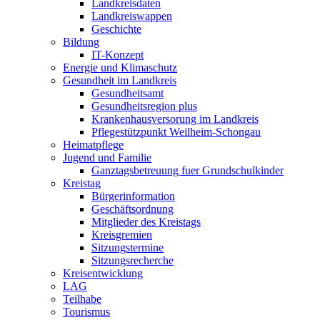
Landkreisdaten
Landkreiswappen
Geschichte
Bildung
IT-Konzept
Energie und Klimaschutz
Gesundheit im Landkreis
Gesundheitsamt
Gesundheitsregion plus
Krankenhausversorung im Landkreis
Pflegestützpunkt Weilheim-Schongau
Heimatpflege
Jugend und Familie
Ganztagsbetreuung fuer Grundschulkinder
Kreistag
Bürgerinformation
Geschäftsordnung
Mitglieder des Kreistags
Kreisgremien
Sitzungstermine
Sitzungsrecherche
Kreisentwicklung
LAG
Teilhabe
Tourismus