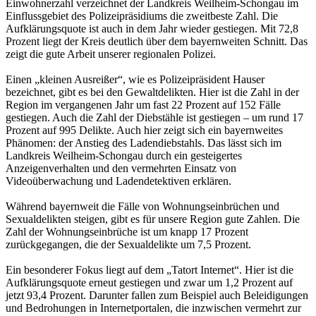
Einwohnerzahl verzeichnet der Landkreis Weilheim-Schongau im
Einflussgebiet des Polizeipräsidiums die zweitbeste Zahl. Die
Aufklärungsquote ist auch in dem Jahr wieder gestiegen. Mit 72,8
Prozent liegt der Kreis deutlich über dem bayernweiten Schnitt. Das
zeigt die gute Arbeit unserer regionalen Polizei.
Einen „kleinen Ausreißer“, wie es Polizeipräsident Hauser
bezeichnet, gibt es bei den Gewaltdelikten. Hier ist die Zahl in der
Region im vergangenen Jahr um fast 22 Prozent auf 152 Fälle
gestiegen. Auch die Zahl der Diebstähle ist gestiegen – um rund 17
Prozent auf 995 Delikte. Auch hier zeigt sich ein bayernweites
Phänomen: der Anstieg des Ladendiebstahls. Das lässt sich im
Landkreis Weilheim-Schongau durch ein gesteigertes
Anzeigenverhalten und den vermehrten Einsatz von
Videoüberwachung und Ladendetektiven erklären.
Während bayernweit die Fälle von Wohnungseinbrüchen und
Sexualdelikten steigen, gibt es für unsere Region gute Zahlen. Die
Zahl der Wohnungseinbrüche ist um knapp 17 Prozent
zurückgegangen, die der Sexualdelikte um 7,5 Prozent.
Ein besonderer Fokus liegt auf dem „Tatort Internet“. Hier ist die
Aufklärungsquote erneut gestiegen und zwar um 1,2 Prozent auf
jetzt 93,4 Prozent. Darunter fallen zum Beispiel auch Beleidigungen
und Bedrohungen in Internetportalen, die inzwischen vermehrt zur