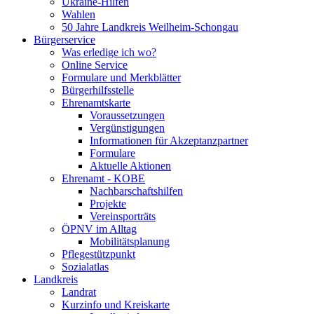
Ukraine-Hilfen
Wahlen
50 Jahre Landkreis Weilheim-Schongau
Bürgerservice
Was erledige ich wo?
Online Service
Formulare und Merkblätter
Bürgerhilfsstelle
Ehrenamtskarte
Voraussetzungen
Vergünstigungen
Informationen für Akzeptanzpartner
Formulare
Aktuelle Aktionen
Ehrenamt - KOBE
Nachbarschaftshilfen
Projekte
Vereinsporträts
ÖPNV im Alltag
Mobilitätsplanung
Pflegestützpunkt
Sozialatlas
Landkreis
Landrat
Kurzinfo und Kreiskarte