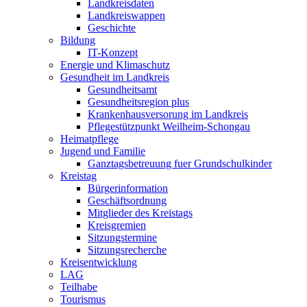
Landkreisdaten
Landkreiswappen
Geschichte
Bildung
IT-Konzept
Energie und Klimaschutz
Gesundheit im Landkreis
Gesundheitsamt
Gesundheitsregion plus
Krankenhausversorung im Landkreis
Pflegestützpunkt Weilheim-Schongau
Heimatpflege
Jugend und Familie
Ganztagsbetreuung fuer Grundschulkinder
Kreistag
Bürgerinformation
Geschäftsordnung
Mitglieder des Kreistags
Kreisgremien
Sitzungstermine
Sitzungsrecherche
Kreisentwicklung
LAG
Teilhabe
Tourismus