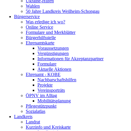
Ukraine-Hilfen
Wahlen
50 Jahre Landkreis Weilheim-Schongau
Bürgerservice
Was erledige ich wo?
Online Service
Formulare und Merkblätter
Bürgerhilfsstelle
Ehrenamtskarte
Voraussetzungen
Vergünstigungen
Informationen für Akzeptanzpartner
Formulare
Aktuelle Aktionen
Ehrenamt - KOBE
Nachbarschaftshilfen
Projekte
Vereinsporträts
ÖPNV im Alltag
Mobilitätsplanung
Pflegestützpunkt
Sozialatlas
Landkreis
Landrat
Kurzinfo und Kreiskarte