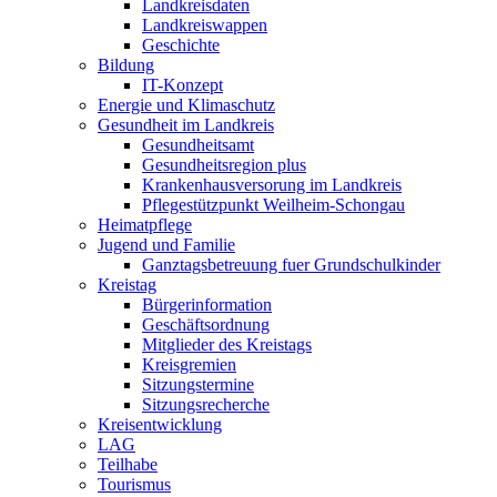
Landkreisdaten
Landkreiswappen
Geschichte
Bildung
IT-Konzept
Energie und Klimaschutz
Gesundheit im Landkreis
Gesundheitsamt
Gesundheitsregion plus
Krankenhausversorung im Landkreis
Pflegestützpunkt Weilheim-Schongau
Heimatpflege
Jugend und Familie
Ganztagsbetreuung fuer Grundschulkinder
Kreistag
Bürgerinformation
Geschäftsordnung
Mitglieder des Kreistags
Kreisgremien
Sitzungstermine
Sitzungsrecherche
Kreisentwicklung
LAG
Teilhabe
Tourismus