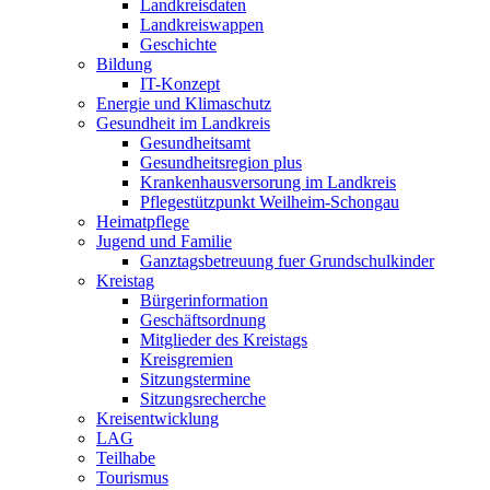
Landkreisdaten
Landkreiswappen
Geschichte
Bildung
IT-Konzept
Energie und Klimaschutz
Gesundheit im Landkreis
Gesundheitsamt
Gesundheitsregion plus
Krankenhausversorung im Landkreis
Pflegestützpunkt Weilheim-Schongau
Heimatpflege
Jugend und Familie
Ganztagsbetreuung fuer Grundschulkinder
Kreistag
Bürgerinformation
Geschäftsordnung
Mitglieder des Kreistags
Kreisgremien
Sitzungstermine
Sitzungsrecherche
Kreisentwicklung
LAG
Teilhabe
Tourismus