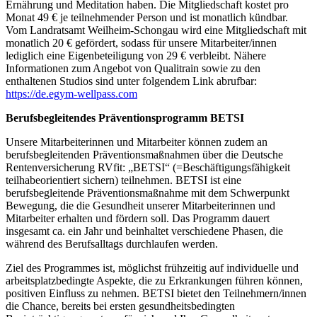
Ernährung und Meditation haben. Die Mitgliedschaft kostet pro
Monat 49 € je teilnehmender Person und ist monatlich kündbar.
Vom Landratsamt Weilheim-Schongau wird eine Mitgliedschaft mit
monatlich 20 € gefördert, sodass für unsere Mitarbeiter/innen
lediglich eine Eigenbeteiligung von 29 € verbleibt. Nähere
Informationen zum Angebot von Qualitrain sowie zu den
enthaltenen Studios sind unter folgendem Link abrufbar:
https://de.egym-wellpass.com
Berufsbegleitendes Präventionsprogramm BETSI
Unsere Mitarbeiterinnen und Mitarbeiter können zudem an
berufsbegleitenden Präventionsmaßnahmen über die Deutsche
Rentenversicherung RVfit: „BETSI“ (=Beschäftigungsfähigkeit
teilhabeorientiert sichern) teilnehmen. BETSI ist eine
berufsbegleitende Präventionsmaßnahme mit dem Schwerpunkt
Bewegung, die die Gesundheit unserer Mitarbeiterinnen und
Mitarbeiter erhalten und fördern soll. Das Programm dauert
insgesamt ca. ein Jahr und beinhaltet verschiedene Phasen, die
während des Berufsalltags durchlaufen werden.
Ziel des Programmes ist, möglichst frühzeitig auf individuelle und
arbeitsplatzbedingte Aspekte, die zu Erkrankungen führen können,
positiven Einfluss zu nehmen. BETSI bietet den Teilnehmern/innen
die Chance, bereits bei ersten gesundheitsbedingten