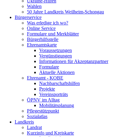
Ukraine-Hilfen
Wahlen
50 Jahre Landkreis Weilheim-Schongau
Bürgerservice
Was erledige ich wo?
Online Service
Formulare und Merkblätter
Bürgerhilfsstelle
Ehrenamtskarte
Voraussetzungen
Vergünstigungen
Informationen für Akzeptanzpartner
Formulare
Aktuelle Aktionen
Ehrenamt - KOBE
Nachbarschaftshilfen
Projekte
Vereinsporträts
ÖPNV im Alltag
Mobilitätsplanung
Pflegestützpunkt
Sozialatlas
Landkreis
Landrat
Kurzinfo und Kreiskarte