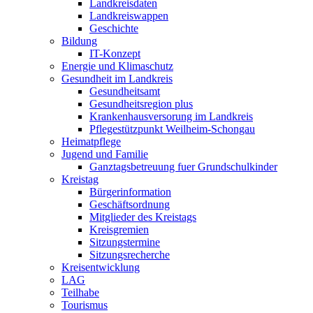
Landkreisdaten
Landkreiswappen
Geschichte
Bildung
IT-Konzept
Energie und Klimaschutz
Gesundheit im Landkreis
Gesundheitsamt
Gesundheitsregion plus
Krankenhausversorung im Landkreis
Pflegestützpunkt Weilheim-Schongau
Heimatpflege
Jugend und Familie
Ganztagsbetreuung fuer Grundschulkinder
Kreistag
Bürgerinformation
Geschäftsordnung
Mitglieder des Kreistags
Kreisgremien
Sitzungstermine
Sitzungsrecherche
Kreisentwicklung
LAG
Teilhabe
Tourismus