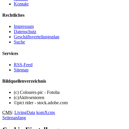
Kontakt
Rechtliches
Impressum
Datenschutz
Geschäftsverteilungsplan
Suche
Services
RSS-Feed
Sitemap
Bildquellenverzeichnis
(c) Coloures-pic - Fotolia
(c)Aktivsenioren
©pict rider - stock.adobe.com
CMS
:
LivingData
komXcms
Seitenanfang