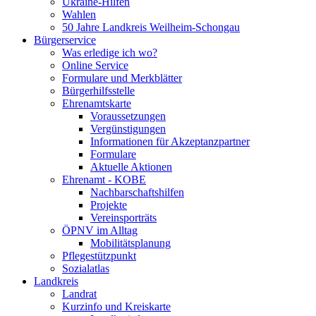
Ukraine-Hilfen
Wahlen
50 Jahre Landkreis Weilheim-Schongau
Bürgerservice
Was erledige ich wo?
Online Service
Formulare und Merkblätter
Bürgerhilfsstelle
Ehrenamtskarte
Voraussetzungen
Vergünstigungen
Informationen für Akzeptanzpartner
Formulare
Aktuelle Aktionen
Ehrenamt - KOBE
Nachbarschaftshilfen
Projekte
Vereinsporträts
ÖPNV im Alltag
Mobilitätsplanung
Pflegestützpunkt
Sozialatlas
Landkreis
Landrat
Kurzinfo und Kreiskarte