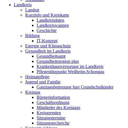
Landkreis
Landrat
Kurzinfo und Kreiskarte
Landkreisdaten
Landkreiswappen
Geschichte
Bildung
IT-Konzept
Energie und Klimaschutz
Gesundheit im Landkreis
Gesundheitsamt
Gesundheitsregion plus
Krankenhausversorung im Landkreis
Pflegestützpunkt Weilheim-Schongau
Heimatpflege
Jugend und Familie
Ganztagsbetreuung fuer Grundschulkinder
Kreistag
Bürgerinformation
Geschäftsordnung
Mitglieder des Kreistags
Kreisgremien
Sitzungstermine
Sitzungsrecherche