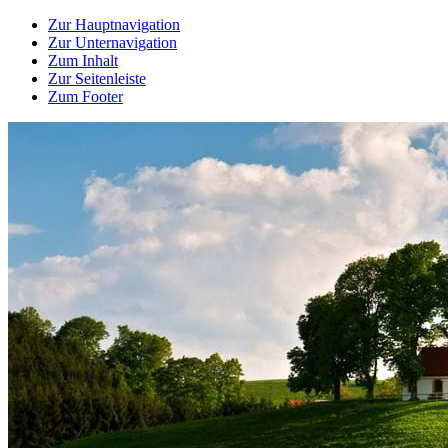
Zur Hauptnavigation
Zur Unternavigation
Zum Inhalt
Zur Seitenleiste
Zum Footer