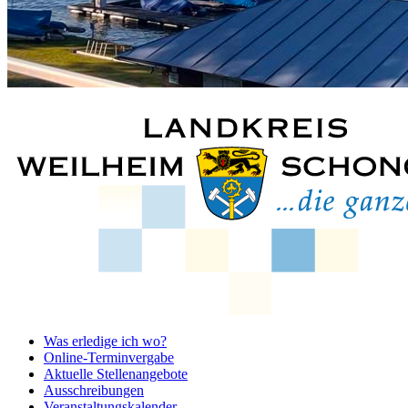
Was erledige ich wo?
Online-Terminvergabe
Aktuelle Stellenangebote
Ausschreibungen
Veranstaltungskalender