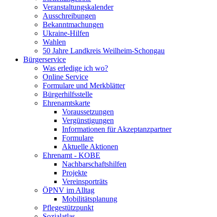
Veranstaltungskalender
Ausschreibungen
Bekanntmachungen
Ukraine-Hilfen
Wahlen
50 Jahre Landkreis Weilheim-Schongau
Bürgerservice
Was erledige ich wo?
Online Service
Formulare und Merkblätter
Bürgerhilfsstelle
Ehrenamtskarte
Voraussetzungen
Vergünstigungen
Informationen für Akzeptanzpartner
Formulare
Aktuelle Aktionen
Ehrenamt - KOBE
Nachbarschaftshilfen
Projekte
Vereinsporträts
ÖPNV im Alltag
Mobilitätsplanung
Pflegestützpunkt
Sozialatlas