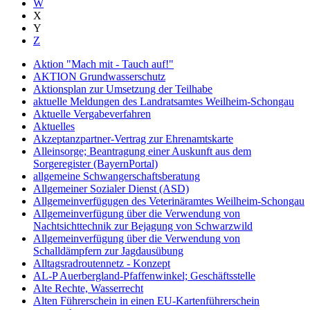
W
X
Y
Z
Aktion "Mach mit - Tauch auf!"
AKTION Grundwasserschutz
Aktionsplan zur Umsetzung der Teilhabe
aktuelle Meldungen des Landratsamtes Weilheim-Schongau
Aktuelle Vergabeverfahren
Aktuelles
Akzeptanzpartner-Vertrag zur Ehrenamtskarte
Alleinsorge; Beantragung einer Auskunft aus dem
Sorgeregister (BayernPortal)
allgemeine Schwangerschaftsberatung
Allgemeiner Sozialer Dienst (ASD)
Allgemeinverfügugen des Veterinäramtes Weilheim-Schongau
Allgemeinverfügung über die Verwendung von
Nachtsichttechnik zur Bejagung von Schwarzwild
Allgemeinverfügung über die Verwendung von
Schalldämpfern zur Jagdausübung
Alltagsradroutennetz - Konzept
AL-P Auerbergland-Pfaffenwinkel; Geschäftsstelle
Alte Rechte, Wasserrecht
Alten Führerschein in einen EU-Kartenführerschein