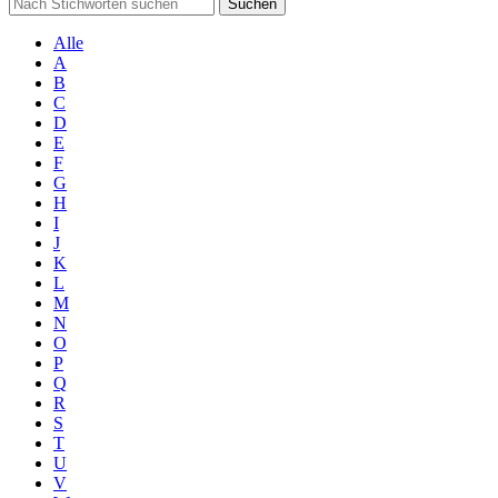
Suchen
Alle
A
B
C
D
E
F
G
H
I
J
K
L
M
N
O
P
Q
R
S
T
U
V