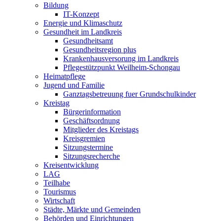
Bildung
IT-Konzept
Energie und Klimaschutz
Gesundheit im Landkreis
Gesundheitsamt
Gesundheitsregion plus
Krankenhausversorung im Landkreis
Pflegestützpunkt Weilheim-Schongau
Heimatpflege
Jugend und Familie
Ganztagsbetreuung fuer Grundschulkinder
Kreistag
Bürgerinformation
Geschäftsordnung
Mitglieder des Kreistags
Kreisgremien
Sitzungstermine
Sitzungsrecherche
Kreisentwicklung
LAG
Teilhabe
Tourismus
Wirtschaft
Städte, Märkte und Gemeinden
Behörden und Einrichtungen