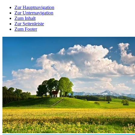
Zur Hauptnavigation
Zur Unternavigation
Zum Inhalt
Zur Seitenleiste
Zum Footer