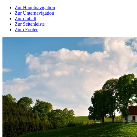
Zur Hauptnavigation
Zur Unternavigation
Zum Inhalt
Zur Seitenleiste
Zum Footer