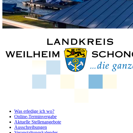
Was erledige ich wo?
Online-Terminvergabe
Aktuelle Stellenangebote
Ausschreibungen
Veranstaltungskalender