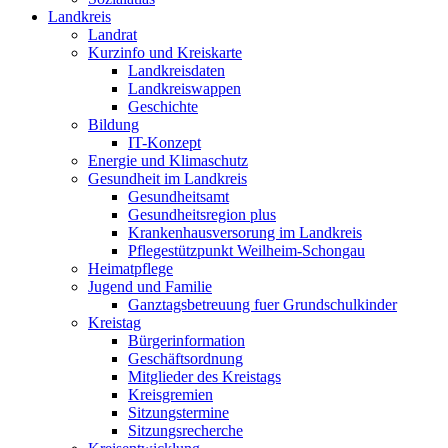
Landkreis
Landrat
Kurzinfo und Kreiskarte
Landkreisdaten
Landkreiswappen
Geschichte
Bildung
IT-Konzept
Energie und Klimaschutz
Gesundheit im Landkreis
Gesundheitsamt
Gesundheitsregion plus
Krankenhausversorung im Landkreis
Pflegestützpunkt Weilheim-Schongau
Heimatpflege
Jugend und Familie
Ganztagsbetreuung fuer Grundschulkinder
Kreistag
Bürgerinformation
Geschäftsordnung
Mitglieder des Kreistags
Kreisgremien
Sitzungstermine
Sitzungsrecherche