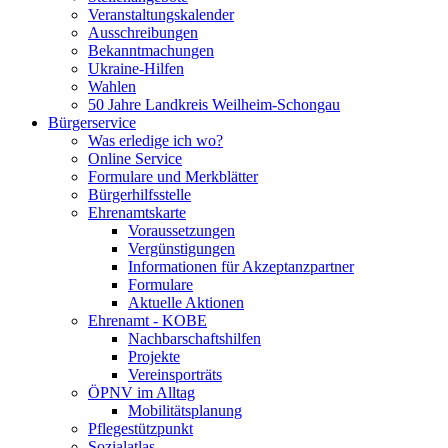
Veranstaltungskalender
Ausschreibungen
Bekanntmachungen
Ukraine-Hilfen
Wahlen
50 Jahre Landkreis Weilheim-Schongau
Bürgerservice
Was erledige ich wo?
Online Service
Formulare und Merkblätter
Bürgerhilfsstelle
Ehrenamtskarte
Voraussetzungen
Vergünstigungen
Informationen für Akzeptanzpartner
Formulare
Aktuelle Aktionen
Ehrenamt - KOBE
Nachbarschaftshilfen
Projekte
Vereinsporträts
ÖPNV im Alltag
Mobilitätsplanung
Pflegestützpunkt
Sozialatlas