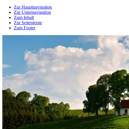
Zur Hauptnavigation
Zur Unternavigation
Zum Inhalt
Zur Seitenleiste
Zum Footer