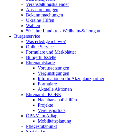
Veranstaltungskalender
Ausschreibungen
Bekanntmachungen
Ukraine-Hilfen
Wahlen
50 Jahre Landkreis Weilheim-Schongau
Bürgerservice
Was erledige ich wo?
Online Service
Formulare und Merkblätter
Bürgerhilfsstelle
Ehrenamtskarte
Voraussetzungen
Vergünstigungen
Informationen für Akzeptanzpartner
Formulare
Aktuelle Aktionen
Ehrenamt - KOBE
Nachbarschaftshilfen
Projekte
Vereinsporträts
ÖPNV im Alltag
Mobilitätsplanung
Pflegestützpunkt
Sozialatlas