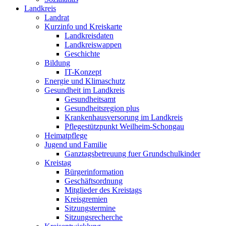
Landkreis
Landrat
Kurzinfo und Kreiskarte
Landkreisdaten
Landkreiswappen
Geschichte
Bildung
IT-Konzept
Energie und Klimaschutz
Gesundheit im Landkreis
Gesundheitsamt
Gesundheitsregion plus
Krankenhausversorung im Landkreis
Pflegestützpunkt Weilheim-Schongau
Heimatpflege
Jugend und Familie
Ganztagsbetreuung fuer Grundschulkinder
Kreistag
Bürgerinformation
Geschäftsordnung
Mitglieder des Kreistags
Kreisgremien
Sitzungstermine
Sitzungsrecherche