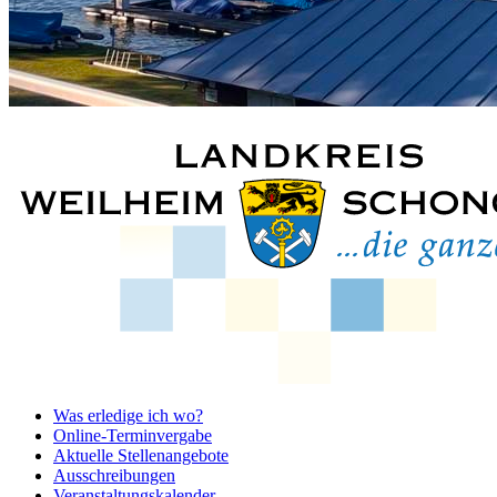
Was erledige ich wo?
Online-Terminvergabe
Aktuelle Stellenangebote
Ausschreibungen
Veranstaltungskalender