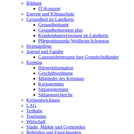
Bildung
IT-Konzept
Energie und Klimaschutz
Gesundheit im Landkreis
Gesundheitsamt
Gesundheitsregion plus
Krankenhausversorung im Landkreis
Pflegestützpunkt Weilheim-Schongau
Heimatpflege
Jugend und Familie
Ganztagsbetreuung fuer Grundschulkinder
Kreistag
Bürgerinformation
Geschäftsordnung
Mitglieder des Kreistags
Kreisgremien
Sitzungstermine
Sitzungsrecherche
Kreisentwicklung
LAG
Teilhabe
Tourismus
Wirtschaft
Städte, Märkte und Gemeinden
Behörden und Einrichtungen