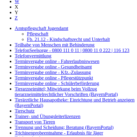
W
X
Y
Z
Amtspflegschaft Jugendamt
Pflegschaft
Fb. 21.12 - Kindschaftsrecht und Unterhalt
Teilhabe von Menschen mit Behinderung
TelefonSeelsorge - 0800 111 0 11 | 0800 11 0 222 | 116 123
Telefonvermittlung
Terminvergabe online - Fahrerlaubniswesen
Terminvergabe online - Gesundheitsamt
Terminvergabe online - Kfz.-Zulassung
Terminvergabe online - Pflegestützpunkt
Terminvergabe online - Schülerbeförderung
Tierarzneimittel; Mitwirkung beim Vollzug
tierarzneimittelrechtlicher Vorschriften (BayernPortal)
Tierärztliche Hausapotheke: Einrichtung und Betrieb anzeigen
(BayernPortal)
Tierschutz
Trainer- und Übungsleiterlizenzen
Transport von Tieren
Trennung und Scheidung; Beratung (BayernPortal)
Trichinenprobeentnahme - Erlaubnis für Jäger