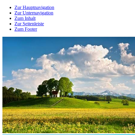
Zur Hauptnavigation
Zur Unternavigation
Zum Inhalt
Zur Seitenleiste
Zum Footer