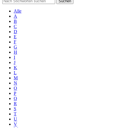
Suchen
Alle
A
B
C
D
E
F
G
H
I
J
K
L
M
N
O
P
Q
R
S
T
U
V