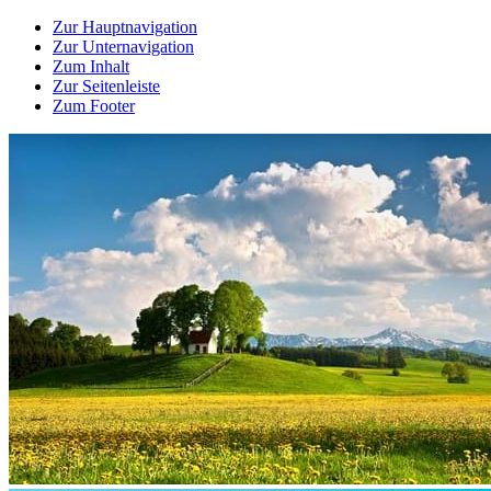
Zur Hauptnavigation
Zur Unternavigation
Zum Inhalt
Zur Seitenleiste
Zum Footer