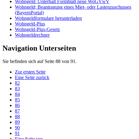
Wohngeld: Unterhalt Formblatt neue WoGVwV
Wohngeld; Beantragung eines Miet- oder Lastenzuschusses
(BayernPortal)
Wohngeldformulare herunterladen
Wohngeld-Plus
Wohngeld-Plus-Gesetz
Wohngeldrechner
Navigation Unterseiten
Sie befinden sich auf Seite 88 von 91.
Zur ersten Seite
Eine Seite zurück
82
83
84
85
86
87
88
89
90
91
Eine Seite vor