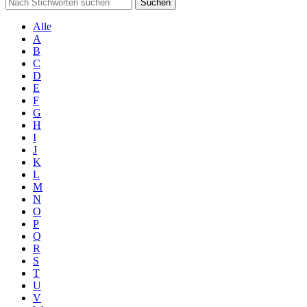
Suchen
Alle
A
B
C
D
E
F
G
H
I
J
K
L
M
N
O
P
Q
R
S
T
U
V