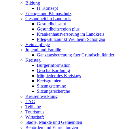
Bildung
IT-Konzept
Energie und Klimaschutz
Gesundheit im Landkreis
Gesundheitsamt
Gesundheitsregion plus
Krankenhausversorung im Landkreis
Pflegestützpunkt Weilheim-Schongau
Heimatpflege
Jugend und Familie
Ganztagsbetreuung fuer Grundschulkinder
Kreistag
Bürgerinformation
Geschäftsordnung
Mitglieder des Kreistags
Kreisgremien
Sitzungstermine
Sitzungsrecherche
Kreisentwicklung
LAG
Teilhabe
Tourismus
Wirtschaft
Städte, Märkte und Gemeinden
Behörden und Einrichtungen