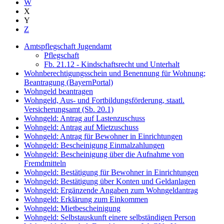
W
X
Y
Z
Amtspflegschaft Jugendamt
Pflegschaft
Fb. 21.12 - Kindschaftsrecht und Unterhalt
Wohnberechtigungsschein und Benennung für Wohnung;
Beantragung (BayernPortal)
Wohngeld beantragen
Wohngeld, Aus- und Fortbildungsförderung, staatl.
Versicherungsamt (Sb. 20.1)
Wohngeld: Antrag auf Lastenzuschuss
Wohngeld: Antrag auf Mietzuschuss
Wohngeld: Antrag für Bewohner in Einrichtungen
Wohngeld: Bescheinigung Einmalzahlungen
Wohngeld: Bescheinigung über die Aufnahme von
Fremdmitteln
Wohngeld: Bestätigung für Bewohner in Einrichtungen
Wohngeld: Bestätigung über Konten und Geldanlagen
Wohngeld: Ergänzende Angaben zum Wohngeldantrag
Wohngeld: Erklärung zum Einkommen
Wohngeld: Mietbescheinigung
Wohngeld: Selbstauskunft einere selbständigen Person