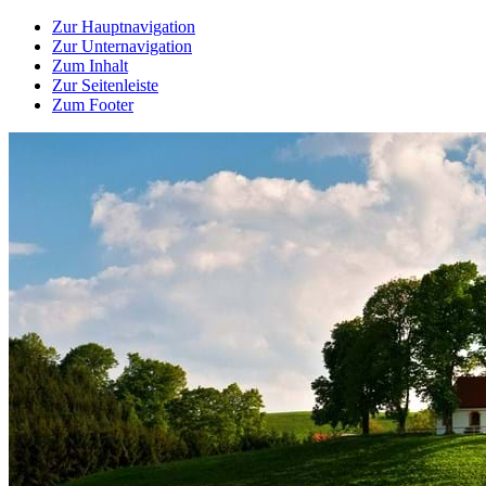
Zur Hauptnavigation
Zur Unternavigation
Zum Inhalt
Zur Seitenleiste
Zum Footer