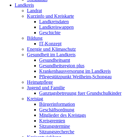
Landkreis
Landrat
Kurzinfo und Kreiskarte
Landkreisdaten
Landkreiswappen
Geschichte
Bildung
IT-Konzept
Energie und Klimaschutz
Gesundheit im Landkreis
Gesundheitsamt
Gesundheitsregion plus
Krankenhausversorung im Landkreis
Pflegestützpunkt Weilheim-Schongau
Heimatpflege
Jugend und Familie
Ganztagsbetreuung fuer Grundschulkinder
Kreistag
Bürgerinformation
Geschäftsordnung
Mitglieder des Kreistags
Kreisgremien
Sitzungstermine
Sitzungsrecherche