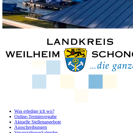
Was erledige ich wo?
Online-Terminvergabe
Aktuelle Stellenangebote
Ausschreibungen
Veranstaltungskalender