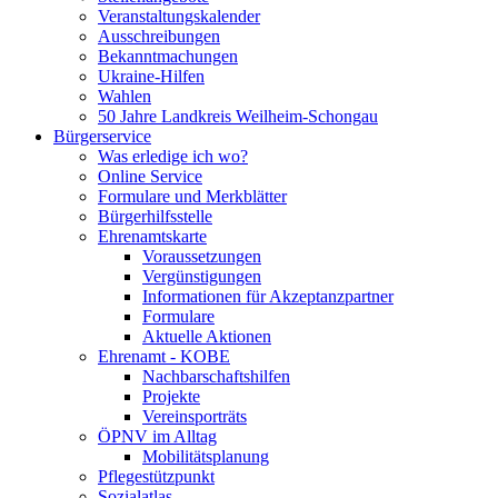
Veranstaltungskalender
Ausschreibungen
Bekanntmachungen
Ukraine-Hilfen
Wahlen
50 Jahre Landkreis Weilheim-Schongau
Bürgerservice
Was erledige ich wo?
Online Service
Formulare und Merkblätter
Bürgerhilfsstelle
Ehrenamtskarte
Voraussetzungen
Vergünstigungen
Informationen für Akzeptanzpartner
Formulare
Aktuelle Aktionen
Ehrenamt - KOBE
Nachbarschaftshilfen
Projekte
Vereinsporträts
ÖPNV im Alltag
Mobilitätsplanung
Pflegestützpunkt
Sozialatlas