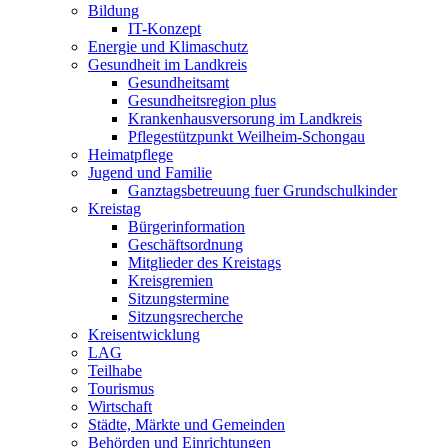
Bildung
IT-Konzept
Energie und Klimaschutz
Gesundheit im Landkreis
Gesundheitsamt
Gesundheitsregion plus
Krankenhausversorung im Landkreis
Pflegestützpunkt Weilheim-Schongau
Heimatpflege
Jugend und Familie
Ganztagsbetreuung fuer Grundschulkinder
Kreistag
Bürgerinformation
Geschäftsordnung
Mitglieder des Kreistags
Kreisgremien
Sitzungstermine
Sitzungsrecherche
Kreisentwicklung
LAG
Teilhabe
Tourismus
Wirtschaft
Städte, Märkte und Gemeinden
Behörden und Einrichtungen