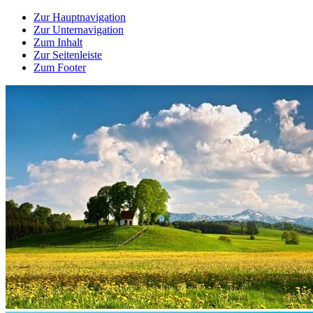
Zur Hauptnavigation
Zur Unternavigation
Zum Inhalt
Zur Seitenleiste
Zum Footer