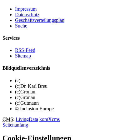
Impressum
Datenschutz
Geschäftsverteilungsplan
Suche
Services
RSS-Feed
Sitemap
Bildquellenverzeichnis
(c)
(c)Dr. Karl Breu
(c)Gronau
(c)Gronau
(c)Gutmann
© Inclusion Europe
CMS
:
LivingData
komXcms
Seitenanfang
Cookie-Einstellungen