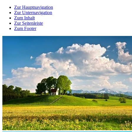
Zur Hauptnavigation
Zur Unternavigation
Zum Inhalt
Zur Seitenleiste
Zum Footer