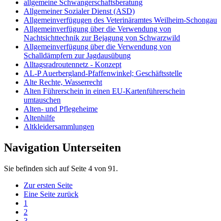
allgemeine Schwangerschaftsberatung
Allgemeiner Sozialer Dienst (ASD)
Allgemeinverfügugen des Veterinäramtes Weilheim-Schongau
Allgemeinverfügung über die Verwendung von
Nachtsichttechnik zur Bejagung von Schwarzwild
Allgemeinverfügung über die Verwendung von
Schalldämpfern zur Jagdausübung
Alltagsradroutennetz - Konzept
AL-P Auerbergland-Pfaffenwinkel; Geschäftsstelle
Alte Rechte, Wasserrecht
Alten Führerschein in einen EU-Kartenführerschein
umtauschen
Alten- und Pflegeheime
Altenhilfe
Altkleidersammlungen
Navigation Unterseiten
Sie befinden sich auf Seite 4 von 91.
Zur ersten Seite
Eine Seite zurück
1
2
3