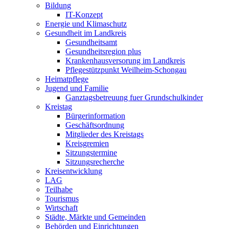
Bildung
IT-Konzept
Energie und Klimaschutz
Gesundheit im Landkreis
Gesundheitsamt
Gesundheitsregion plus
Krankenhausversorung im Landkreis
Pflegestützpunkt Weilheim-Schongau
Heimatpflege
Jugend und Familie
Ganztagsbetreuung fuer Grundschulkinder
Kreistag
Bürgerinformation
Geschäftsordnung
Mitglieder des Kreistags
Kreisgremien
Sitzungstermine
Sitzungsrecherche
Kreisentwicklung
LAG
Teilhabe
Tourismus
Wirtschaft
Städte, Märkte und Gemeinden
Behörden und Einrichtungen