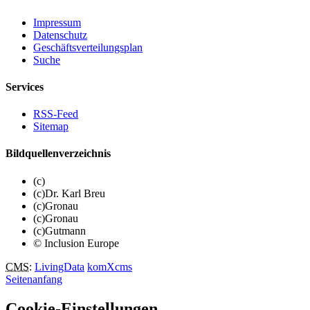
Impressum
Datenschutz
Geschäftsverteilungsplan
Suche
Services
RSS-Feed
Sitemap
Bildquellenverzeichnis
(c)
(c)Dr. Karl Breu
(c)Gronau
(c)Gronau
(c)Gutmann
© Inclusion Europe
CMS
:
LivingData
komXcms
Seitenanfang
Cookie-Einstellungen