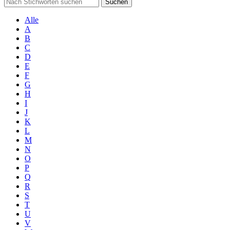
Suchen
Alle
A
B
C
D
E
F
G
H
I
J
K
L
M
N
O
P
Q
R
S
T
U
V