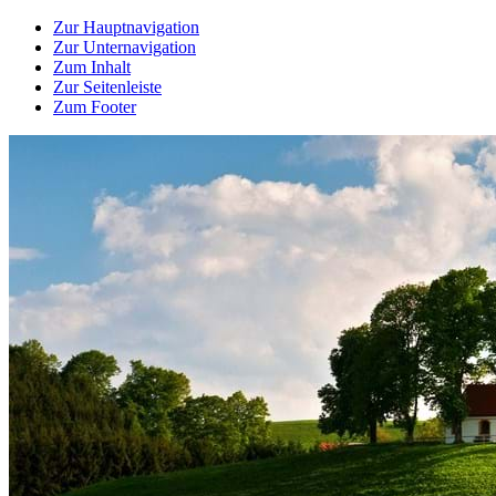
Zur Hauptnavigation
Zur Unternavigation
Zum Inhalt
Zur Seitenleiste
Zum Footer