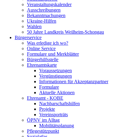
Veranstaltungskalender
Ausschreibungen
Bekanntmachungen
Ukraine-Hilfen
Wahlen
50 Jahre Landkreis Weilheim-Schongau
Bürgerservice
Was erledige ich wo?
Online Service
Formulare und Merkblätter
Bürgerhilfsstelle
Ehrenamtskarte
Voraussetzungen
Vergünstigungen
Informationen für Akzeptanzpartner
Formulare
Aktuelle Aktionen
Ehrenamt - KOBE
Nachbarschaftshilfen
Projekte
Vereinsporträts
ÖPNV im Alltag
Mobilitätsplanung
Pflegestützpunkt
Sozialatlas