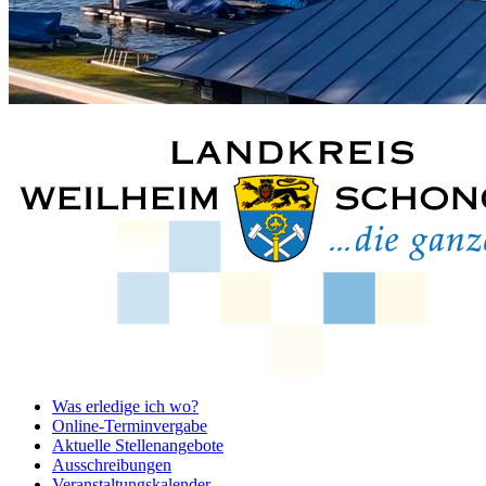
Was erledige ich wo?
Online-Terminvergabe
Aktuelle Stellenangebote
Ausschreibungen
Veranstaltungskalender