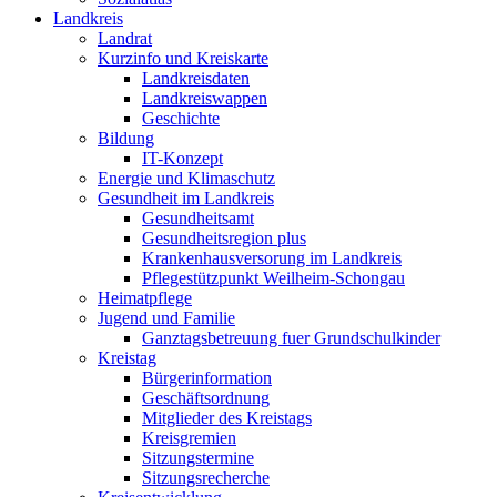
Landkreis
Landrat
Kurzinfo und Kreiskarte
Landkreisdaten
Landkreiswappen
Geschichte
Bildung
IT-Konzept
Energie und Klimaschutz
Gesundheit im Landkreis
Gesundheitsamt
Gesundheitsregion plus
Krankenhausversorung im Landkreis
Pflegestützpunkt Weilheim-Schongau
Heimatpflege
Jugend und Familie
Ganztagsbetreuung fuer Grundschulkinder
Kreistag
Bürgerinformation
Geschäftsordnung
Mitglieder des Kreistags
Kreisgremien
Sitzungstermine
Sitzungsrecherche