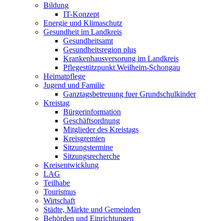
Bildung
IT-Konzept
Energie und Klimaschutz
Gesundheit im Landkreis
Gesundheitsamt
Gesundheitsregion plus
Krankenhausversorung im Landkreis
Pflegestützpunkt Weilheim-Schongau
Heimatpflege
Jugend und Familie
Ganztagsbetreuung fuer Grundschulkinder
Kreistag
Bürgerinformation
Geschäftsordnung
Mitglieder des Kreistags
Kreisgremien
Sitzungstermine
Sitzungsrecherche
Kreisentwicklung
LAG
Teilhabe
Tourismus
Wirtschaft
Städte, Märkte und Gemeinden
Behörden und Einrichtungen