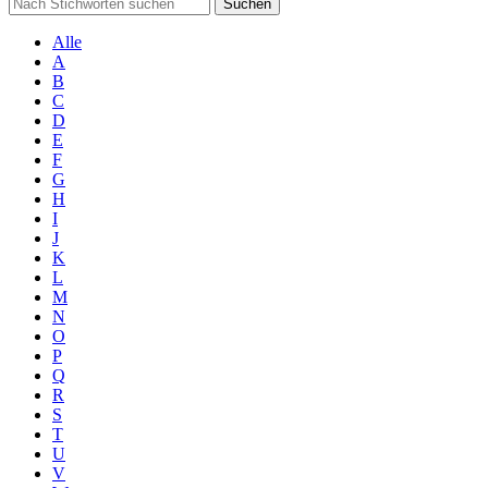
Suchen
Alle
A
B
C
D
E
F
G
H
I
J
K
L
M
N
O
P
Q
R
S
T
U
V