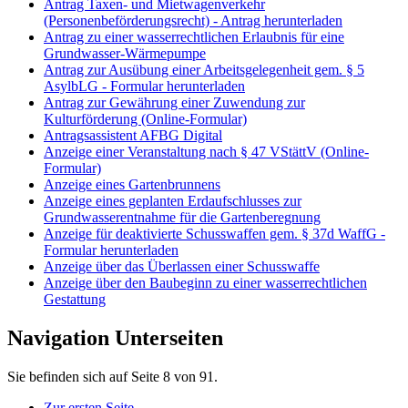
Antrag Taxen- und Mietwagenverkehr
(Personenbeförderungsrecht) - Antrag herunterladen
Antrag zu einer wasserrechtlichen Erlaubnis für eine
Grundwasser-Wärmepumpe
Antrag zur Ausübung einer Arbeitsgelegenheit gem. § 5
AsylbLG - Formular herunterladen
Antrag zur Gewährung einer Zuwendung zur
Kulturförderung (Online-Formular)
Antragsassistent AFBG Digital
Anzeige einer Veranstaltung nach § 47 VStättV (Online-
Formular)
Anzeige eines Gartenbrunnens
Anzeige eines geplanten Erdaufschlusses zur
Grundwasserentnahme für die Gartenberegnung
Anzeige für deaktivierte Schusswaffen gem. § 37d WaffG -
Formular herunterladen
Anzeige über das Überlassen einer Schusswaffe
Anzeige über den Baubeginn zu einer wasserrechtlichen
Gestattung
Navigation Unterseiten
Sie befinden sich auf Seite 8 von 91.
Zur ersten Seite