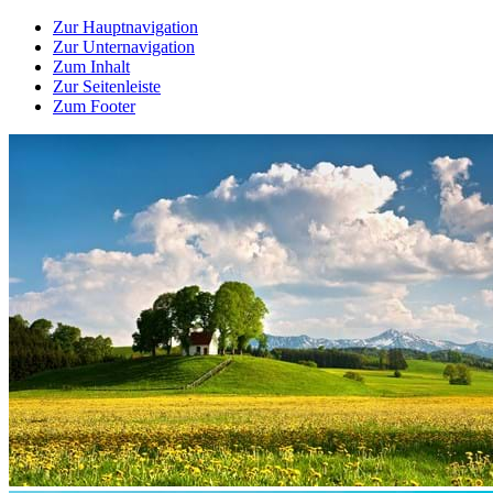
Zur Hauptnavigation
Zur Unternavigation
Zum Inhalt
Zur Seitenleiste
Zum Footer