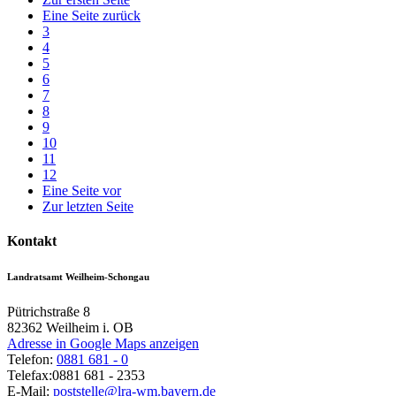
Eine Seite zurück
3
4
5
6
7
8
9
10
11
12
Eine Seite vor
Zur letzten Seite
Kontakt
Landratsamt Weilheim-Schongau
Pütrichstraße 8
82362
Weilheim i. OB
Adresse in Google Maps anzeigen
Telefon:
0881 681 - 0
Telefax:
0881 681 - 2353
E-Mail:
poststelle@lra-wm.bayern.de